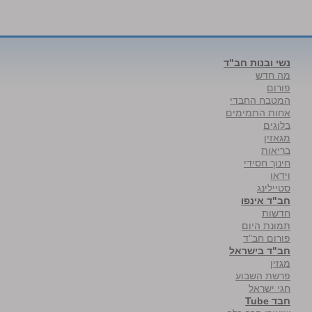
נשי ובנות חב"ד
מה חדש
פורום
המטבח החבדי
אחות התמימים
בלוגים
מגאזין
בריאות
חינוך חסידי
וידאו
סטיילינג
חב"ד אינפו
חדשות
תמונת היום
פורום חב"ד
חב"ד בישראל
מגזין
פרשת השבוע
חגי ישראל
חבד Tube