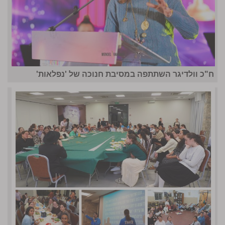
ח"כ וולדיגר השתתפה במסיבת חנוכה של 'נפלאות'