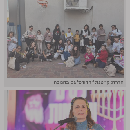
חדרה: קייטנת 'יהדודס' גם בחנוכה