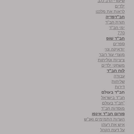
שיעורי הרב כלב
ילדים
לראות את מלכנו
חב"דפדיה
תורת חב"ד
ימי חב"ד
770
חב"ד שופ
ספרים
יודאיקה ונוי
מוצרי עור רובר
ציציות וטליתות
משחקי ילדים
לוח חב"ד
עבודה
שליחות
דירות
חב"ד בעולם
חב"ד בישראל
"חב"ד בעולם
מוסדות חב"ד
פורום חב"ד אינפו
הערות התמימים ואנ"ש
איש את רעהו
על דעת הקהל