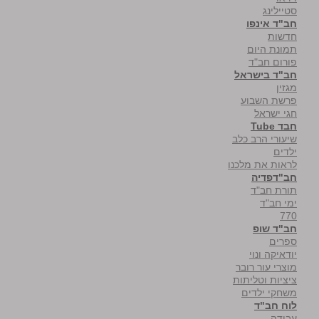
סטיילינג
חב"ד אינפו
חדשות
תמונת היום
פורום חב"ד
חב"ד בישראל
מגזין
פרשת השבוע
חגי ישראל
חבד Tube
שיעורי הרב כלב
ילדים
לראות את מלכנו
חב"דפדיה
תורת חב"ד
ימי חב"ד
770
חב"ד שופ
ספרים
יודאיקה ונוי
מוצרי עור רובר
ציציות וטליתות
משחקי ילדים
לוח חב"ד
עבודה