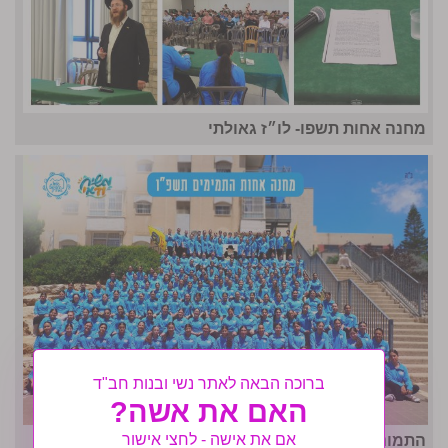
מחנה אחות תשפו- לו״ז גאולתי
ברוכה הבאה לאתר נשי ובנות חב"ד
האם את אשה?
אם את אישה - לחצי אישור
התמונה המרכזית- מחנה אחות ה'תשפ"ו