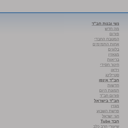
נשי ובנות חב"ד
מה חדש
פורום
המטבח החבדי
אחות התמימים
בלוגים
מגאזין
בריאות
חינוך חסידי
וידאו
סטיילינג
חב"ד אינפו
חדשות
תמונת היום
פורום חב"ד
חב"ד בישראל
מגזין
פרשת השבוע
חגי ישראל
חבד Tube
שיעורי הרב כלב