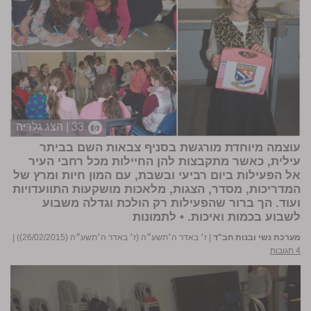
33 | הצג גלריה
עוצמה מיוחדת מורגשת בסניף צבאות השם בביתר
עילית, כאשר מתקבצות להן החיילות מכל רחבי העיר
אל הפעילות ביום רביעי ובשבת, עם המון חיות ומרץ של
המדריכות, מסדר, הצגות, מלאכות מושקעות התוועדויות
ועוד. הך ברור שהפעילות רק הולכת וגדלה משבוע
לשבוע בכמות ואיכות. •
לתמונות
מערכת נשי ובנות חב"ד
|
ז׳ באדר ה׳תשע״ה (ז׳ באדר ה׳תשע״ה (26/02/2015))
|
4 תגובות