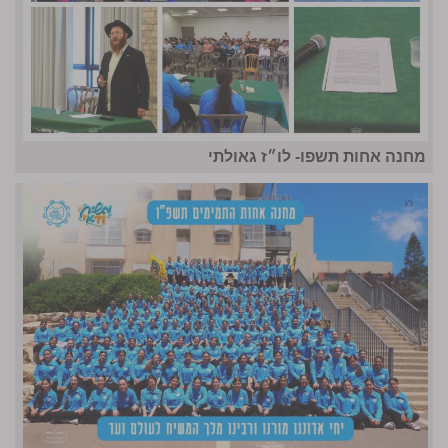
מחנה אחות תשפו- לו״ז גאולתי