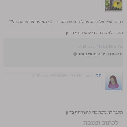
זה היה השיר שלנו כשהיה לנו מופע ביסודי… 🙂 מאיפה אביאו את זה??
התחבר למערכת כדי להשתתף בדיון
05/03/20) בשעה 17:16
רות להורדה יהיה ממש נחמד 🙂
חני
י״ג באדר ה׳תשע״ה (04/03/2015) בשעה 14:33
התחבר למערכת כדי להשתתף בדיון
לכתוב תגובה