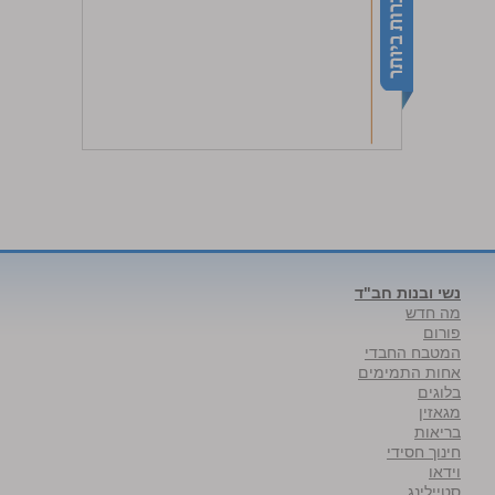
נשי ובנות חב"ד
מה חדש
פורום
המטבח החבדי
אחות התמימים
בלוגים
מגאזין
בריאות
חינוך חסידי
וידאו
סטיילינג