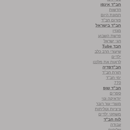
חב"ד אינפו
חדשות
תמונת היום
פורום חב"ד
חב"ד בישראל
מגזין
פרשת השבוע
חגי ישראל
חבד Tube
שיעורי הרב כלב
ילדים
לראות את מלכנו
חב"דפדיה
תורת חב"ד
ימי חב"ד
770
חב"ד שופ
ספרים
יודאיקה ונוי
מוצרי עור רובר
ציציות וטליתות
משחקי ילדים
לוח חב"ד
עבודה
שליחות