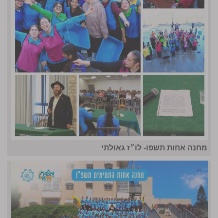
מחנה אחות תשפו- לו״ז גאולתי