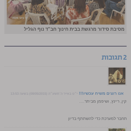
מסיבת סידור מרגשת בבית חינוך חב"ד נוף הגליל
2 תגובות
אנו רוצים משיח עכשיו!!!
י״ט באייר ה׳תשע״ה (08/05/2015) בשעה 13:53
קין, ריינץ, ושיפמן מביתר….
…
התחבר למערכת כדי להשתתף בדיון