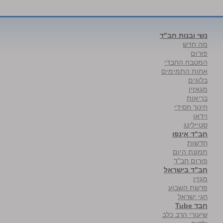
נשי ובנות חב"ד
מה חדש
פורום
המטבח החבדי
אחות התמימים
בלוגים
מגאזין
בריאות
חינוך חסידי
וידאו
סטיילינג
חב"ד אינפו
חדשות
תמונת היום
פורום חב"ד
חב"ד בישראל
מגזין
פרשת השבוע
חגי ישראל
חבד Tube
שיעורי הרב כלב