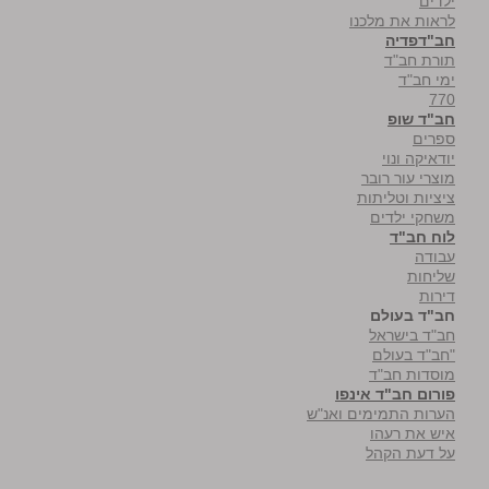
ילדים
לראות את מלכנו
חב"דפדיה
תורת חב"ד
ימי חב"ד
770
חב"ד שופ
ספרים
יודאיקה ונוי
מוצרי עור רובר
ציציות וטליתות
משחקי ילדים
לוח חב"ד
עבודה
שליחות
דירות
חב"ד בעולם
חב"ד בישראל
"חב"ד בעולם
מוסדות חב"ד
פורום חב"ד אינפו
הערות התמימים ואנ"ש
איש את רעהו
על דעת הקהל