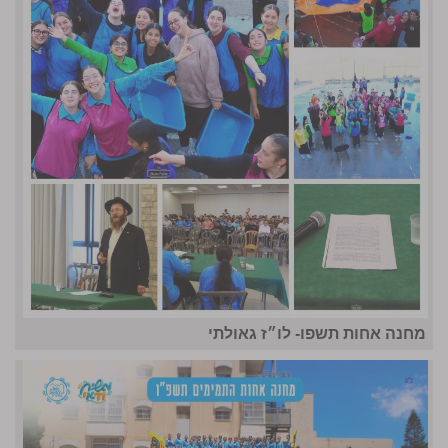
מחנה אחות תשפו- לו״ז גאולתי