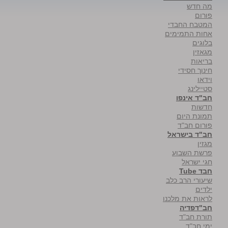
מה חדש
פורום
המטבח החבדי
אחות התמימים
בלוגים
מגאזין
בריאות
חינוך חסידי
וידאו
סטיילינג
חב"ד אינפו
חדשות
תמונת היום
פורום חב"ד
חב"ד בישראל
מגזין
פרשת השבוע
חגי ישראל
חבד Tube
שיעורי הרב כלב
ילדים
לראות את מלכנו
חב"דפדיה
תורת חב"ד
ימי חב"ד