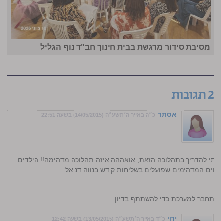
מסיבת סידור מרגשת בבית חינוך חב"ד נוף הגליל
2 תגובות
אסתר
כ״ה באייר ה׳תשע״ה (14/05/2015) בשעה 22:51
זכיתי להדריך בתהלוכה הזאת, אואההה איזה תהלוכה מדהימה!! הילדים
ליחים המדהימים שפועלים בשליחות קודש בנווה דניאל.
התחבר למערכת כדי להשתתף בדיון
יחי
כ״ד באייר ה׳תשע״ה (13/05/2015) בשעה 12:42