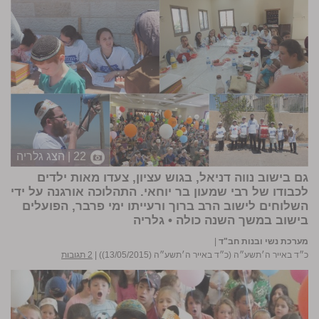
22 | הצג גלריה
גם בישוב נווה דניאל, בגוש עציון, צעדו מאות ילדים
לכבודו של רבי שמעון בר יוחאי. התהלוכה אורגנה על ידי
השלוחים לישוב הרב ברוך ורעייתו
ימי פרבר
, הפועלים
בישוב במשך השנה כולה •
גלריה
מערכת נשי ובנות חב"ד
|
כ״ד באייר ה׳תשע״ה (כ״ד באייר ה׳תשע״ה (13/05/2015))
|
2 תגובות