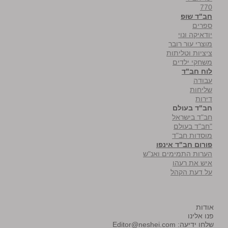
770
חב"ד שופ
ספרים
יודאיקה ונוי
מוצרי עור רובר
ציציות וטליתות
משחקי ילדים
לוח חב"ד
עבודה
שליחות
דירות
חב"ד בעולם
חב"ד בישראל
"חב"ד בעולם
מוסדות חב"ד
פורום חב"ד אינפו
הערות התמימים ואנ"ש
איש את רעהו
על דעת הקהל
אודות
פנו אלינו
שלחו ידיעה:
Editor@neshei.com