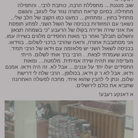
שוב מנגנת… מתפללת הרבה, כותבת לרבי.. והתפילה
מתחילה. בסיום קריאת התורה נגזר עלי לעזוב, והגשם
מתחיל בחוץ.. ומתחזק… כמעט כמו הקצב של הלב שלי..
כשאני עם המזוודות בכניסה של השול השני, לפתע תופסת
את אזני שירה אדירה בקולו של הרעבע "כי בשמחה תצאון
והשלום תובלון" ואחר כך מאות החסידים מלווים בשירה עמו.
אני מסתובבת אחורה, ורואה שהרבי ברכני לשלום.. בווידאו.
בכניסה לשאול השני יש פלאזמה עם וידאו של הרבי תמיד.
וברגע שעמדתי לצאת. . הרבי ברך אותי לשלום. הייתי
מעדיפה שזו תהיה שירה אמיתית. מלמטה… ומאות
החסידים יעלו יחד על עננים… אבל לא. זה היה וידאו. אמנם
וידאו. אבל לא ר ק וידאו, בכולופן.. הרבי שלח לי דרישת
שלום, ונתן לי להבין שהוא איתי, מחכה לפעולה האחרונה
שתביא את כולם לירושלים.
א דאנקע רעבע!