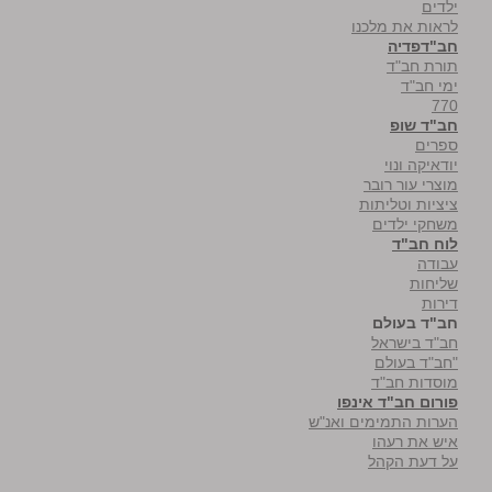
ילדים
לראות את מלכנו
חב"דפדיה
תורת חב"ד
ימי חב"ד
770
חב"ד שופ
ספרים
יודאיקה ונוי
מוצרי עור רובר
ציציות וטליתות
משחקי ילדים
לוח חב"ד
עבודה
שליחות
דירות
חב"ד בעולם
חב"ד בישראל
"חב"ד בעולם
מוסדות חב"ד
פורום חב"ד אינפו
הערות התמימים ואנ"ש
איש את רעהו
על דעת הקהל