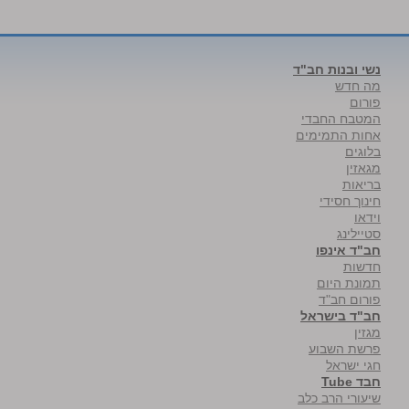
נשי ובנות חב"ד
מה חדש
פורום
המטבח החבדי
אחות התמימים
בלוגים
מגאזין
בריאות
חינוך חסידי
וידאו
סטיילינג
חב"ד אינפו
חדשות
תמונת היום
פורום חב"ד
חב"ד בישראל
מגזין
פרשת השבוע
חגי ישראל
חבד Tube
שיעורי הרב כלב