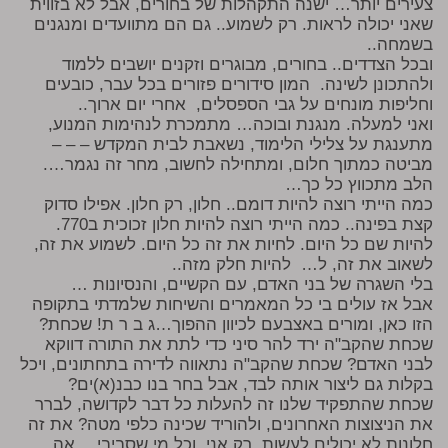
צעירים יותר… ישנה התקהלות של בחורים, אבל לא בזווית
שאני יכולה לראות. רק לשמוע.. גם הם מתוועדים ומנגנים
בשמחה..
ובכל הצדדים.. בחורים, מבוגרים וזקנים יושבים ללמוד
ולהתכונן לשינה. המון סידורים פזורים בכל עבר, כובעים
וחליפות מונחים על גבי הספסלים, אחרי יום ארוך..
ואני למעלה. מנגנת ובוכה… מתמכרת לנהימות המנוע,
מתענגת על צלילי הלימוד, נשאבת לבית המקדש – – –
מביטה כמתוך חלום, ומתחילה לחשוב, מחר זה נגמר….
הלב מתכווץ כל כך…
כמה הייתי רוצה להיות דומם.. חלון, רק חלון. אפילו סדוק
קצת בפינה.. כמה הייתי רוצה להיות חלון זכוכית ב770.
להיות שם כל היום. לחיות את זה כל היום. לשמוע את זה,
לשאוב את זה, ל… להיות חלק מזה..
בלי השגרה של בני האדם, עם הקשיים, והנסיונות …
אבל אז עולים בי כל המאמרים והשיחות שלמדתי בתקופה
הזו כאן, ומורים באצבעם לכיוון ההפוך…ג ב ר ת! שכחת?
שכחת שהקב"ה ירד להר סיני כדי לתת את התורה דווקא
לבני האדם? שכחת שהקב"ה נתאווה לדירה בתחתונים, ויכל
בקלות גם ליצור אותה לבד, אבל בחר בנו כבנ(א)ים?
שכחת שהתפקיד שלנו זה להעלות כל דבר לקדושה, לברר
את הניצוצות האחרונים, ולהוריד שכינה כלפי מטה? את זה
חלונות לא יכולים לעשות. רק אני, וכל מי שסביבי… אה…