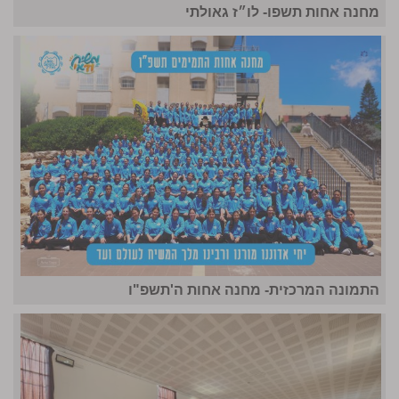
מחנה אחות תשפו- לו״ז גאולתי
התמונה המרכזית- מחנה אחות ה'תשפ"ו