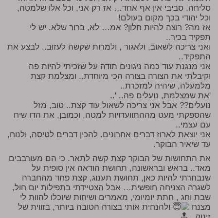
סליחה, סביבי אין אף אחד… אז רק אני, וכל אלו שלמטה,
וכל יהודי בכך מקום בעולם!
אז מה? רוצה להיות חלון? אמ… לא, ברור שלא. יש לי
תפקיד בכיר..
ואני צריכה לשאוב, ולאגור , ולמרות שקשה לעזוב.. לבצע את
התפקיד..
אני מנגנת עוד כמה ניגונים תודה על שזכיתי להיות פה
וקיבלתי את הצורה בצורה הכי מיוחדת.. ומצלמת קצת
מלמעלה, שיהיה למזכרת..
'את שמצלמת, נועלים פה.. '..
נועלים?? אבל אני צריכה לשאול עוד קצת.. טוב, מזל
שהספקתי מעט מההתוועדויות למטה, וכמובן, את הדו שיח
עם עצמי..
אני יוצאת לארוז דברים אחרונים. להכין דברים לטיסה, ולנוח,
עד שיאיר הבוקר.
את התחושות של הבוקר קצת קשה לתאר. כי הם מעורבבים
מאד.. בראש ובראשונה, תחושת הודאה אין סופית על
שנבחרתי להיות כאן, תחושת תענוג, קצת פחד מהחברה
לשגרה הצניחה חופשית… אבל הצטיידתי בתפילות יום חול,
שבת וחג , חתת יומיומי, מאמרים ושיחות שיוכלו להוות לי
מצנח
ולהנחית אותי בצורה הטובה ביותר, בזווית של
זינוק.. 🔝