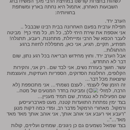
לשהות בחצרות קודשנו במחיצת הרבי מלך המשיח בחג
השבועות האחרון, אתמול היא נחתה בארץ ומשתפת
בחוויותיה:
הערב ירד.
תפילת ערבית בפעם האחרונה בבית רבינו שבבבל ..
אני אוספת את שירת היחי ללב, כל תו, כל מחי כף! מביטה
לעבר הכסא של הרבי ומיייחלת, מתחננת, רעבע, תתגלה!
תפתיע, תקיים, תגיע, אני כאן, מתפללת לחזות ברגע
ההתגלות..
אבל הערב ירד. וחוץ מחידוש הבריאה בכל רגע נתון, שום
דבר לא התחדש..
עשר. חושך בעזרת נשים, אני לבד שם.. רק אני, והקירות
הקלופים, החלונות הסדוקים, הספריות העתיקות, והעוצמות
שיוצאות מכל דבר…
זה הזמן שלי לעצמי . לעצם נשמתי… אני מתכופפת (לא
הרבה, למזלי
) ומביטה בחדר המנועים של מטה..
שם הפעילות לא נגמרת, שם תמיד מעניין…
בצד ימין נפתחת התוועדות קטנה, מעט פארברעייסען
ורמקול. מאחורי הרמקול מדבר רב, ומדי כמה דקות מנגן
"רעבע אוי רעבע אני אוהב אותך, אני אוהב אותך מאד מאד
מאד…"..
בצד שמאל נשמעים גם כן ניגונים. שמחים ועליזים, קולות