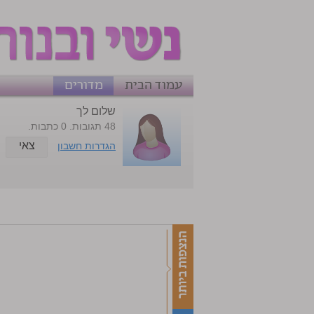
עמוד הבית
מדורים
שלום לך
48 תגובות. 0 כתבות.
צאי
הגדרות חשבון