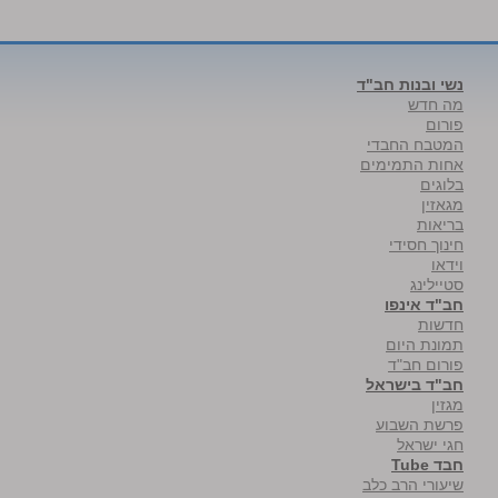
נשי ובנות חב"ד
מה חדש
פורום
המטבח החבדי
אחות התמימים
בלוגים
מגאזין
בריאות
חינוך חסידי
וידאו
סטיילינג
חב"ד אינפו
חדשות
תמונת היום
פורום חב"ד
חב"ד בישראל
מגזין
פרשת השבוע
חגי ישראל
חבד Tube
שיעורי הרב כלב