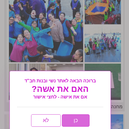
ברוכה הבאה לאתר נשי ובנות חב"ד
האם את אשה?
אם את אישה - לחצי אישור
מחנה אחות תשפו- לו״ז גאולתי
כן
לא