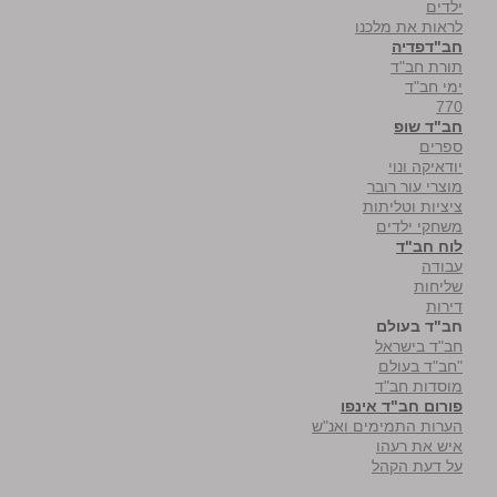
ילדים
לראות את מלכנו
חב"דפדיה
תורת חב"ד
ימי חב"ד
770
חב"ד שופ
ספרים
יודאיקה ונוי
מוצרי עור רובר
ציציות וטליתות
משחקי ילדים
לוח חב"ד
עבודה
שליחות
דירות
חב"ד בעולם
חב"ד בישראל
"חב"ד בעולם
מוסדות חב"ד
פורום חב"ד אינפו
הערות התמימים ואנ"ש
איש את רעהו
על דעת הקהל