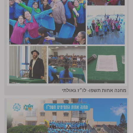
מחנה אחות תשפו- לו״ז גאולתי