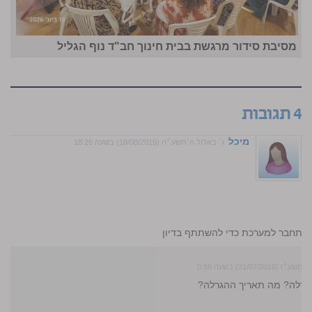
מסיבת סידור מרגשת בבית חינוך חב"ד נוף הגליל
4 תגובות
מיכל
ג׳ באלול ה׳תשע״ה (18/08/2015) בשעה 18:26
התחבר למערכת כדי להשתתף בדיון
21/07/201) בשעה 0:59
גרלה? מה תאריך ההגרלה?