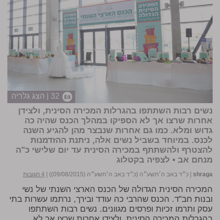
32 | הצג גלריה
נשים רבות השתתפו בהגרלות המכירה הסינית, ולצידן
אחרות שרצו אך לא הספיקו במהלך הכנס שהיה כה
גדוש ומלא. כמו גם אחרות שנבצר מהן להגיע השנה
לכנס. במיוחד בשביל נשים אלה, ניתנת ההזדמנות
להצטרף ולהשתתף במכירה הסינית עד יום שלישי כ"ה
מנחם אב •
לצפיה בקטלוג
shraga
|
כ״ד באב ה׳תשע״ה (כ״ד באב ה׳תשע״ה (09/08/2015))
|
4 תגובות
המכירה הסינית הגדולה של הכנס הארצי השנתי של נשי
ובנות חב"ד. הכנס שהרבי כה עודד ובירך, נרתמו עשרות בתי
עסק ותרמו זכיות ופרסים מגוונים. נשים רבות השתתפו
בהגרלות המכירה הסינית, ולצידן אחרות שרצו אך לא