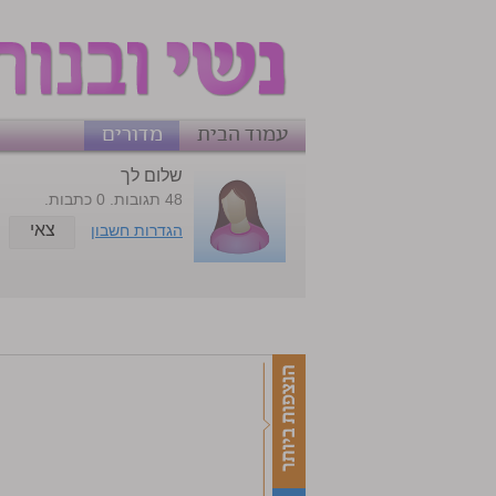
עמוד הבית
מדורים
שלום לך
48 תגובות. 0 כתבות.
צאי
הגדרות חשבון