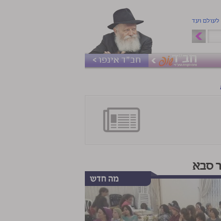
 לעולם ועד
חב"ד אינפו >
 סבא