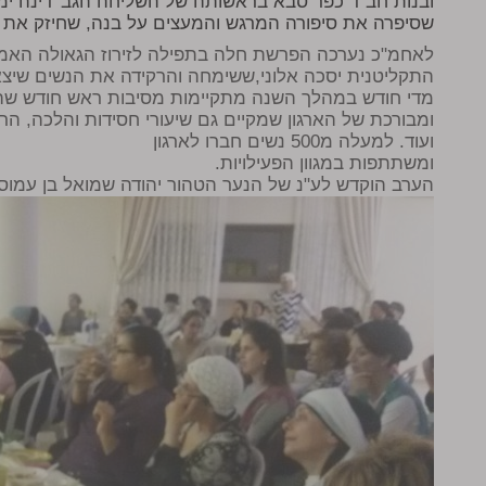
ובנות חב"ד כפר סבא בראשותה של השליחה הגב' דינה ימינ
שסיפרה את סיפורה המרגש והמעצים על בנה, שחיזק את ה
לאחמ"כ נערכה הפרשת חלה בתפילה לזירוז הגאולה האמי
התקליטנית יסכה אלוני,ששימחה והרקידה את הנשים שיצא
מדי חודש במהלך השנה מתקיימות מסיבות ראש חודש שה
ומבורכת של הארגון שמקיים גם שיעורי חסידות והלכה, הרצא
ועוד. למעלה מ500 נשים חברו לארגון
ומשתתפות במגוון הפעילויות.
הערב הוקדש לע"נ של הנער הטהור יהודה שמואל בן עמוס ו