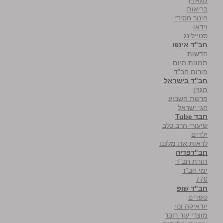
בריאות
חינוך חסידי
וידאו
סטיילינג
חב"ד אינפו
חדשות
תמונת היום
פורום חב"ד
חב"ד בישראל
מגזין
פרשת השבוע
חגי ישראל
חבד Tube
שיעורי הרב כלב
ילדים
לראות את מלכנו
חב"דפדיה
תורת חב"ד
ימי חב"ד
770
חב"ד שופ
ספרים
יודאיקה ונוי
מוצרי עור רובר