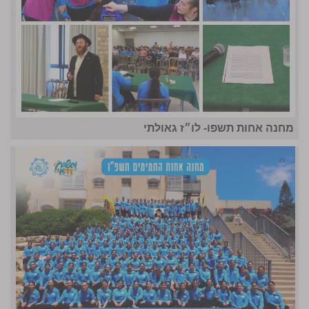
מחנה אחות תשפו- לו״ז גאולתי