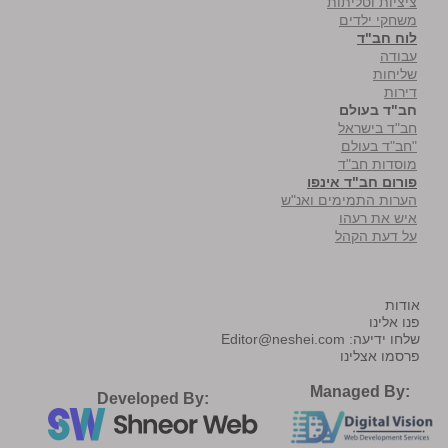
ציציות וטליתות
משחקי ילדים
לוח חב"ד
עבודה
שליחות
דירות
חב"ד בעולם
חב"ד בישראל
"חב"ד בעולם
מוסדות חב"ד
פורום חב"ד אינפו
הערות התמימים ואנ"ש
איש את רעהו
על דעת הקהל
אודות
פנו אלינו
שלחו ידיעה:
Editor@neshei.com
פרסמו אצלינו
Managed By:
Developed By: