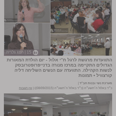
15 | הצג גלריה
התוועדות מרגשת לרגל ח"י אלול - יום הולדת המאורות
הגדולים התקיימה במרכז מנורה בדנייפרופטרובסק
לנשות הקהילה. התוועדה עם הנשים השליחה דליה
קורצוויל •
תמונות
מערכת נשי ובנות חב"ד
|
כ״ד באלול ה׳תשע״ה (כ״ד באלול ה׳תשע״ה (08/09/2015))
|
אין תגובות