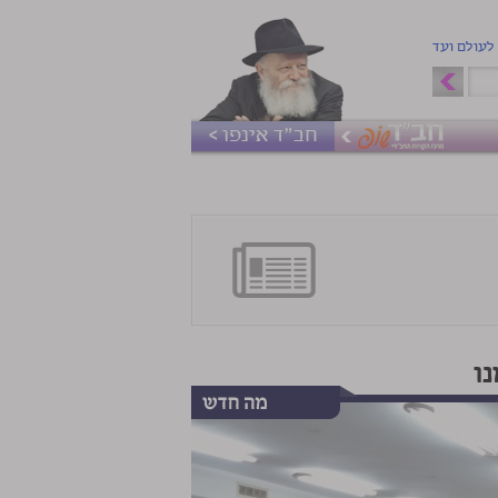
 לעולם ועד
חב"ד אינפו >
ו