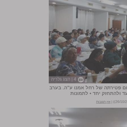
4 | הצג גלריה
ום פטירתה של רחל אמנו ע"ה. בערב
ד ולהתחזק יחד •
לתמונות
|
אין תגובות