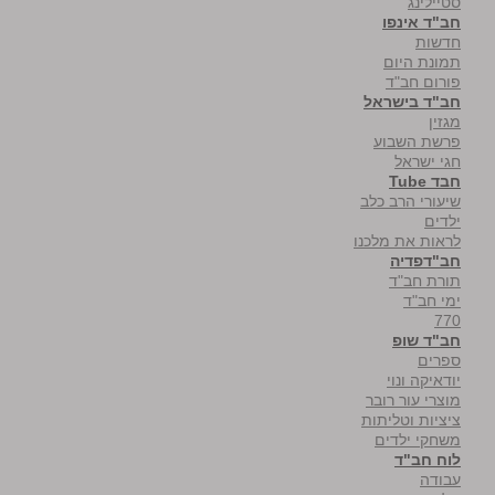
סטיילינג
חב"ד אינפו
חדשות
תמונת היום
פורום חב"ד
חב"ד בישראל
מגזין
פרשת השבוע
חגי ישראל
חבד Tube
שיעורי הרב כלב
ילדים
לראות את מלכנו
חב"דפדיה
תורת חב"ד
ימי חב"ד
770
חב"ד שופ
ספרים
יודאיקה ונוי
מוצרי עור רובר
ציציות וטליתות
משחקי ילדים
לוח חב"ד
עבודה