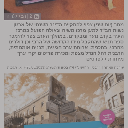
2 | הצג גלריה
מחר (יום שני) צפוי להתקיים הדינר השנתי של ארגון
נשות חב"ד למען מרכז משיח וגאולה הפועל במרכז
העיר בקרב נוער ומבקרים. במהלך הערב צפוי להימכר
ספר תניא שהתקבל מידו הקדושה של הרבי וכן דולרים
מהרבי. בתכנית: ארוחת ערב חגיגית, תכנית אומנותית,
הרבנית רחל הנדל מצפת ומכירת פריטים יקרי ערך
מיוחדת • לפרטים
עורכת האתר
|
י״ז בסיון ה׳תשע״ג (י״ז בסיון ה׳תשע״ג (26/05/2013))
|
אין תגובות