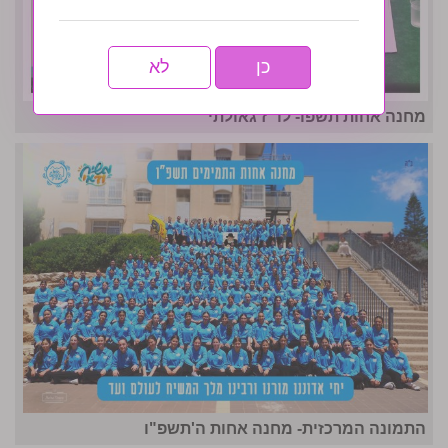
כן
לא
מחנה אחות תשפו- לו״ז גאולתי
התמונה המרכזית- מחנה אחות ה'תשפ"ו