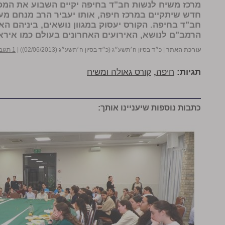
מרכז משיח לנשות חב"ד בחיפה יקיים השבוע את המפ
חדש שיתקיים במרכז חיפה, אותו יעביר הרב מנחם מענ
חב"ד בחיפה. הקורס יעסוק במגוון נושאים, ביניהם ה
הרמב"ם לנושא, האירועים האחרונים בעולם כמו איראן 
עורכת האתר
|
כ״ד בסיון ה׳תשע״ג (כ״ד בסיון ה׳תשע״ג (02/06/2013))
|
1 תגובות
תגיות:
חיפה
,
קורס גאולה ומשיח
כתבות נוספות שיעניינו אותך: