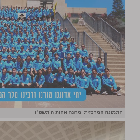
התמונה המרכזית- מחנה אחות ה'תשפ"ו