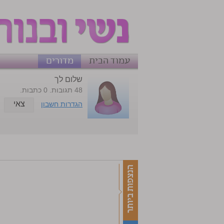
עמוד הבית
מדורים
שלום לך
48 תגובות. 0 כתבות.
צאי
הגדרות חשבון