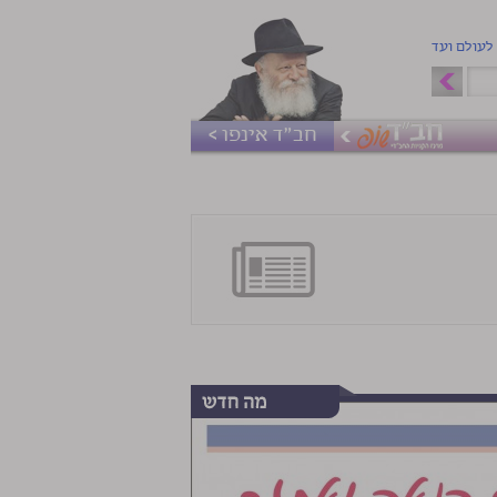
 לעולם ועד
חב"ד אינפו >