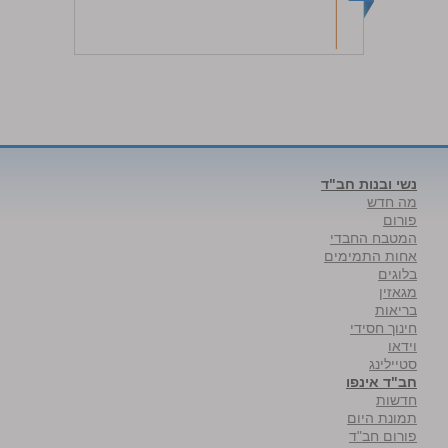
נשי ובנות חב"ד
מה חדש
פורום
המטבח החבדי
אחות התמימים
בלוגים
מגאזין
בריאות
חינוך חסידי
וידאו
סטיילינג
חב"ד אינפו
חדשות
תמונת היום
פורום חב"ד