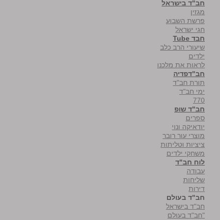
חב"ד בישראל
מגזין
פרשת השבוע
חגי ישראל
חבד Tube
שיעורי הרב כלב
ילדים
לראות את מלכנו
חב"דפדיה
תורת חב"ד
ימי חב"ד
770
חב"ד שופ
ספרים
יודאיקה ונוי
מוצרי עור רובר
ציציות וטליתות
משחקי ילדים
לוח חב"ד
עבודה
שליחות
דירות
חב"ד בעולם
חב"ד בישראל
"חב"ד בעולם