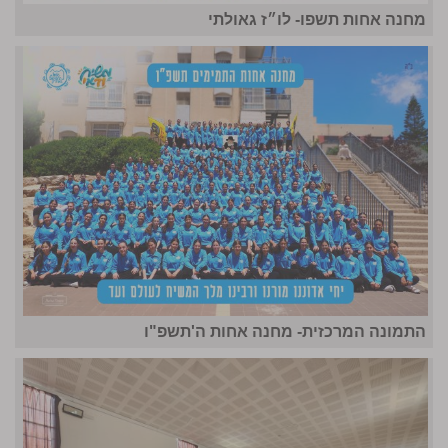
מחנה אחות תשפו- לו״ז גאולתי
התמונה המרכזית- מחנה אחות ה'תשפ"ו