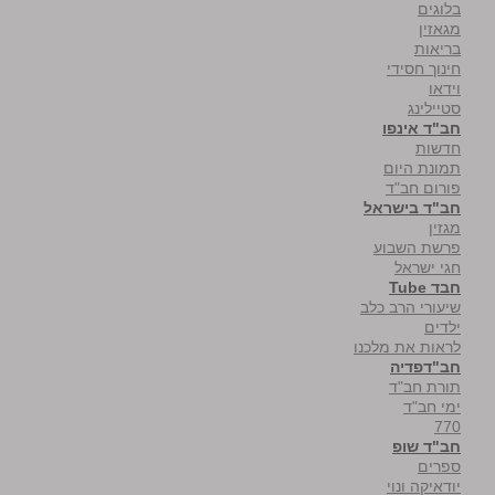
בלוגים
מגאזין
בריאות
חינוך חסידי
וידאו
סטיילינג
חב"ד אינפו
חדשות
תמונת היום
פורום חב"ד
חב"ד בישראל
מגזין
פרשת השבוע
חגי ישראל
חבד Tube
שיעורי הרב כלב
ילדים
לראות את מלכנו
חב"דפדיה
תורת חב"ד
ימי חב"ד
770
חב"ד שופ
ספרים
יודאיקה ונוי