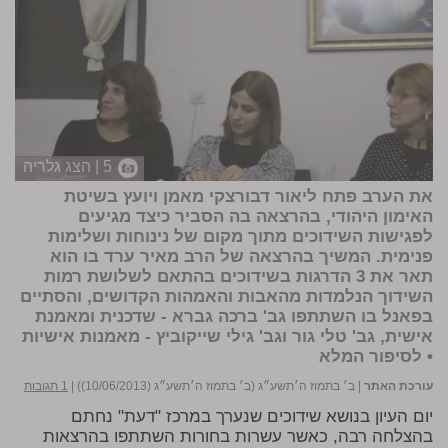
5 | הצג גלריה
את הערב פתח ליאור דבורצקי מאמן ויועץ בשיטת
האימון היהודי, בהרצאה בה הסביר כיצד מגיעים
לפגישות השידוכים מתוך מקום של נינוחות ושלימות
פנימית. המשיך בהרצאה של הרב מאיר ערד בו הוא
תאר את 3 הדרגות בשידוכים בהתאם לשלושת רמות
השידוך הנלמדות מהאבות והאמהות הקדושים, והסתיים
בפאנל בו השתתפו גב' ברכה גברא - שדכנית ומאמנת
אישית, גב' טלי גור וגב' גילי שייקוביץ - מאמנות אישיות
• לסיפור המלא
עורכת האתר
|
ב׳ בתמוז ה׳תשע״ג (ב׳ בתמוז ה׳תשע״ג (10/06/2013))
|
1 תגובות
יום העיון בנושא שידוכים שנערך במרכז "דעת" נחתם
בהצלחה רבה, כאשר עשרות בחורות השתתפו בהרצאות