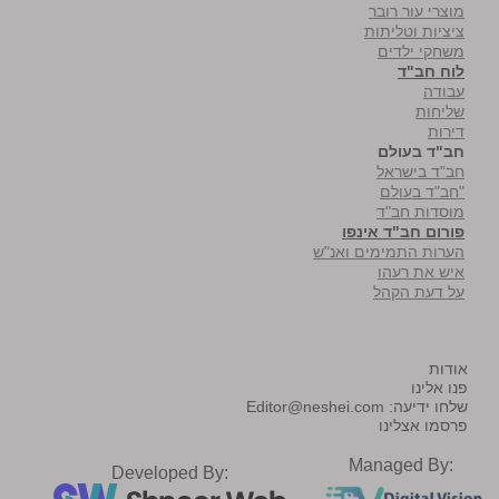
מוצרי עור רובר
ציציות וטליתות
משחקי ילדים
לוח חב"ד
עבודה
שליחות
דירות
חב"ד בעולם
חב"ד בישראל
"חב"ד בעולם
מוסדות חב"ד
פורום חב"ד אינפו
הערות התמימים ואנ"ש
איש את רעהו
על דעת הקהל
אודות
פנו אלינו
שלחו ידיעה:
Editor@neshei.com
פרסמו אצלינו
Managed By:
Developed By: