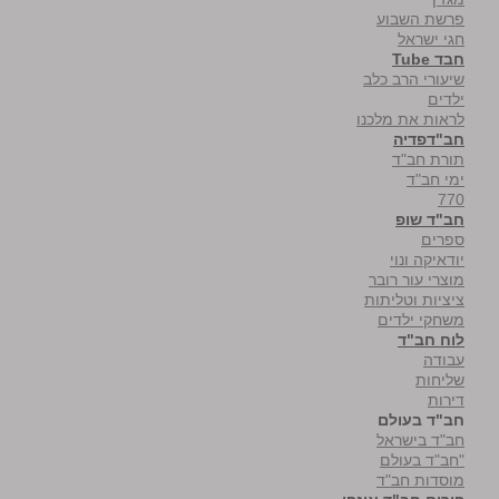
פרשת השבוע
חגי ישראל
חבד Tube
שיעורי הרב כלב
ילדים
לראות את מלכנו
חב"דפדיה
תורת חב"ד
ימי חב"ד
770
חב"ד שופ
ספרים
יודאיקה ונוי
מוצרי עור רובר
ציציות וטליתות
משחקי ילדים
לוח חב"ד
עבודה
שליחות
דירות
חב"ד בעולם
חב"ד בישראל
"חב"ד בעולם
מוסדות חב"ד