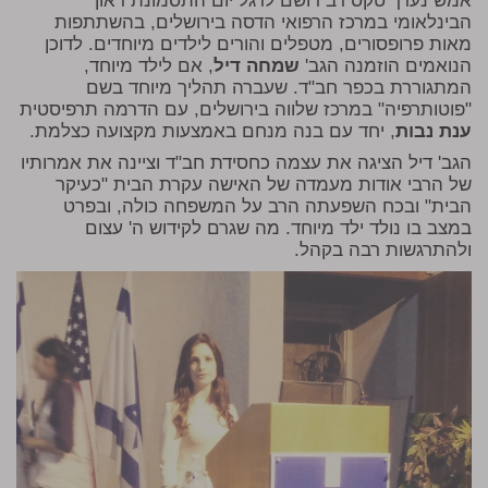
אמש נערך טקס רב רושם לרגל יום התסמונת דאון
הבינלאומי במרכז הרפואי הדסה בירושלים, בהשתתפות
מאות פרופסורים, מטפלים והורים לילדים מיוחדים. לדוכן
הנואמים הוזמנה הגב'
שמחה דיל
, אם לילד מיוחד,
המתגוררת בכפר חב"ד. שעברה תהליך מיוחד בשם
"פוטותרפיה" במרכז שלווה בירושלים, עם הדרמה תרפיסטית
ענת נבות
, יחד עם בנה מנחם באמצעות מקצועה כצלמת.
הגב' דיל הציגה את עצמה כחסידת חב"ד וציינה את אמרותיו
של הרבי אודות מעמדה של האישה עקרת הבית "כעיקר
הבית" ובכח השפעתה הרב על המשפחה כולה, ובפרט
במצב בו נולד ילד מיוחד. מה שגרם לקידוש ה' עצום
ולהתרגשות רבה בקהל.