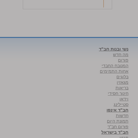
נשי ובנות חב"ד
מה חדש
פורום
המטבח החבדי
אחות התמימים
בלוגים
מגאזין
בריאות
חינוך חסידי
וידאו
סטיילינג
חב"ד אינפו
חדשות
תמונת היום
פורום חב"ד
חב"ד בישראל
מגזין