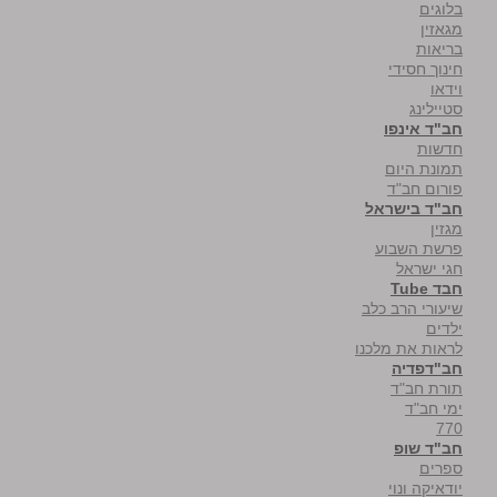
בלוגים
מגאזין
בריאות
חינוך חסידי
וידאו
סטיילינג
חב"ד אינפו
חדשות
תמונת היום
פורום חב"ד
חב"ד בישראל
מגזין
פרשת השבוע
חגי ישראל
חבד Tube
שיעורי הרב כלב
ילדים
לראות את מלכנו
חב"דפדיה
תורת חב"ד
ימי חב"ד
770
חב"ד שופ
ספרים
יודאיקה ונוי