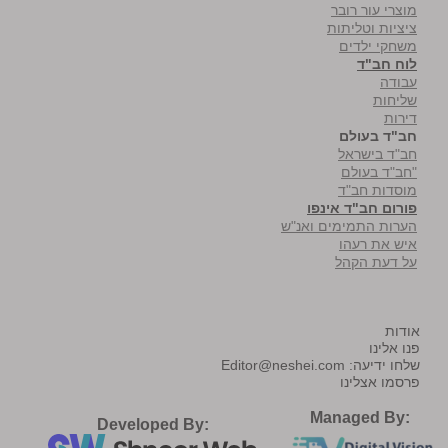
מוצרי עור רובר
ציציות וטליתות
משחקי ילדים
לוח חב"ד
עבודה
שליחות
דירות
חב"ד בעולם
חב"ד בישראל
"חב"ד בעולם
מוסדות חב"ד
פורום חב"ד אינפו
הערות התמימים ואנ"ש
איש את רעהו
על דעת הקהל
אודות
פנו אלינו
שלחו ידיעה:
Editor@neshei.com
פרסמו אצלינו
Managed By:
Developed By: