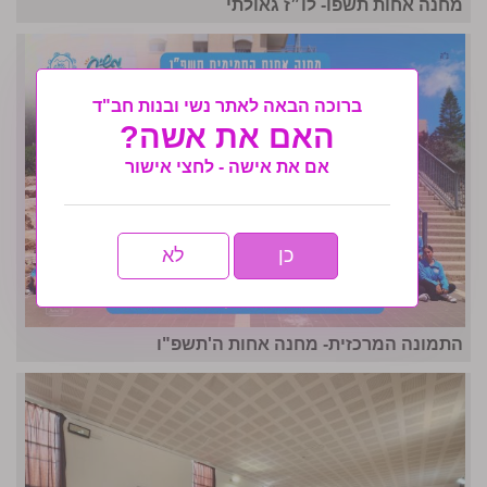
מחנה אחות תשפו- לו״ז גאולתי
ברוכה הבאה לאתר נשי ובנות חב"ד
האם את אשה?
אם את אישה - לחצי אישור
כן
לא
התמונה המרכזית- מחנה אחות ה'תשפ"ו