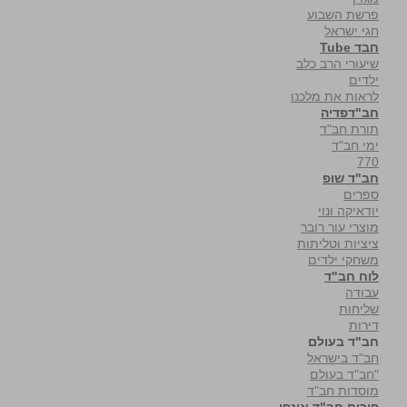
פרשת השבוע
חגי ישראל
חבד Tube
שיעורי הרב כלב
ילדים
לראות את מלכנו
חב"דפדיה
תורת חב"ד
ימי חב"ד
770
חב"ד שופ
ספרים
יודאיקה ונוי
מוצרי עור רובר
ציציות וטליתות
משחקי ילדים
לוח חב"ד
עבודה
שליחות
דירות
חב"ד בעולם
חב"ד בישראל
"חב"ד בעולם
מוסדות חב"ד