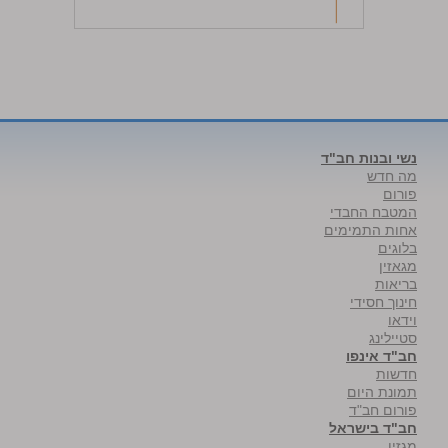
נשי ובנות חב"ד
מה חדש
פורום
המטבח החבדי
אחות התמימים
בלוגים
מגאזין
בריאות
חינוך חסידי
וידאו
סטיילינג
חב"ד אינפו
חדשות
תמונת היום
פורום חב"ד
חב"ד בישראל
מגזין