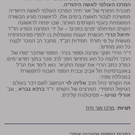
המרכז העולמי לאשה היהודיה.
תוכנית החורף של 'אור חיה' המרכז העולמי לאשה היהודיה
ממשיכה לצבור תאוצה בימים אלו. לראשונה מגיע הבשורה
המשמחת בענף הקורסים הארצי, שבו יפתח לראשונה
הקורס המיתולגי 'פנים בפנים' – על ידי המרצה הנודע הד"ר
יחיאל הררי
הכשרת יועצות ומטפלות בו ילמדו פסיכותרפיה
מעשית על פי תורת חסידות חב"ד. מחבר רב המכר 'לנצח
כל רגע מחדש'.
ד"ר הררי חוקר ומרצה וסופר בכיר. הספר שחיבר 'סודו של
הרבי' ו'לנצח כל רגע מחדש' הפך לרב מכר בתוך חודש ימים.
כמו"כ כתב הררי את 'עצות התניא'. הוא לימד את הנ"ל
באונברסיטת תל אביב ובבית הספר הגבוה לתקשורת
במכללת ספיר.
את הקורס ינהל הרב
אליהו לוי
הנחשב לשם דבר בעולם
הטיפול החסידי. המרצים של הקורס ד"ר
ברכא גברא
, וגב'
אורלי טויטו –
פסיכולגית קלינית.
תגיות:
מרכז אור חיה
כתבות נוספות שיעניינו אותך: