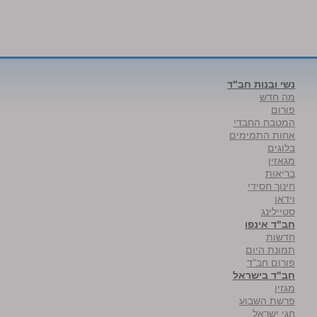
נשי ובנות חב"ד
מה חדש
פורום
המטבח החבדי
אחות התמימים
בלוגים
מגאזין
בריאות
חינוך חסידי
וידאו
סטיילינג
חב"ד אינפו
חדשות
תמונת היום
פורום חב"ד
חב"ד בישראל
מגזין
פרשת השבוע
חגי ישראל