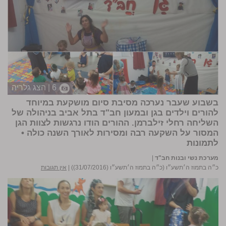
6 | הצג גלריה
בשבוע שעבר נערכה מסיבת סיום מושקעת במיוחד
להורים וילדים בגן ובמעון חב"ד בתל אביב בניהולה של
השליחה
רחלי זילברמן
. ההורים הודו נרגשות לצוות הגן
המסור על השקעה רבה ומסירות לאורך השנה כולה •
לתמונות
מערכת נשי ובנות חב"ד
|
כ״ה בתמוז ה׳תשע״ו (כ״ה בתמוז ה׳תשע״ו (31/07/2016))
|
אין תגובות