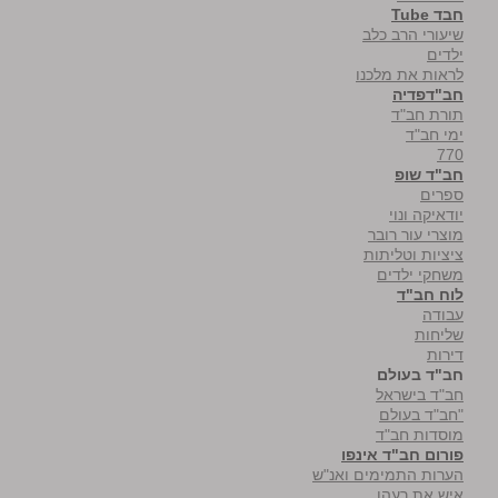
חבד Tube
שיעורי הרב כלב
ילדים
לראות את מלכנו
חב"דפדיה
תורת חב"ד
ימי חב"ד
770
חב"ד שופ
ספרים
יודאיקה ונוי
מוצרי עור רובר
ציציות וטליתות
משחקי ילדים
לוח חב"ד
עבודה
שליחות
דירות
חב"ד בעולם
חב"ד בישראל
"חב"ד בעולם
מוסדות חב"ד
פורום חב"ד אינפו
הערות התמימים ואנ"ש
איש את רעהו