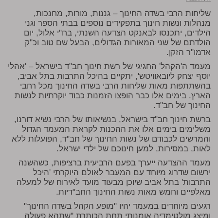
שליחות הרבי בשדה החינוך – גננות, מורות, מחנכות,
מנהלות ונשות חינוך בתפקידים נוספים בבתי הספר וגני
הילדים, יתכנסו לבאנקט הצדעה השנתי, בח"י אלול, יום
הולדתם של שני המאורות הגדולים, הבעל שם טוב וכ"ק
אדמו"ר הזקן.
מעמד ה'הקהל' החגיגי של רשת חינוך חב"ד בישראל – 'אהלי
יוסף יצחק ליובאוויטש', יתקיים בהיכל התרבות בתל אביב,
בהשתתפות מאות שליחות הרבי בשדה החינוך מכל רחבי
הארץ. בימים אלו כבר הופצו הזמנות כבוד יוקרתיות לנשות
החינוך של חב"ד.
ברשת חינוך חב"ד בישראל, בנשיאותו של הרבי נשיא דורנו,
משלימים בימים אלו את ההכנות לקראת המעמד הגדול
והמרשים לכבודם של נשות החינוך של חב"ד, הפועלות ללא
לאות, במסירות, למען חינוכם של ילדי ישראל.
מעמד ההצדעה ייערך בפעם הרביעית ברציפות, כשהשנה
ירשום שדרוג מיוחד עם המעבר לאולם היוקרתי 'היכל
התרבות' בתל אביב שיוכן מבעוד מועד לאירוח של למעלה
מאלפיים וחמש מאות נשות החינוך החב"דיות.
רגעים מיוחדים במעמד יהיו "מופע הקהל בשדה החינוך"
ומיצג מולטימדיה אומנותי תחת הכותרת "שתהא פעולה