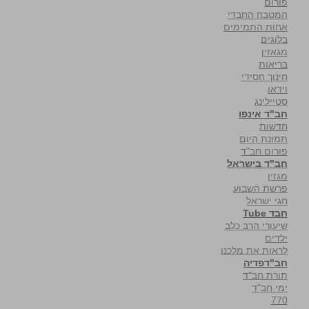
פורום
המטבח החבדי
אחות התמימים
בלוגים
מגאזין
בריאות
חינוך חסידי
וידאו
סטיילינג
חב"ד אינפו
חדשות
תמונת היום
פורום חב"ד
חב"ד בישראל
מגזין
פרשת השבוע
חגי ישראל
חבד Tube
שיעורי הרב כלב
ילדים
לראות את מלכנו
חב"דפדיה
תורת חב"ד
ימי חב"ד
770