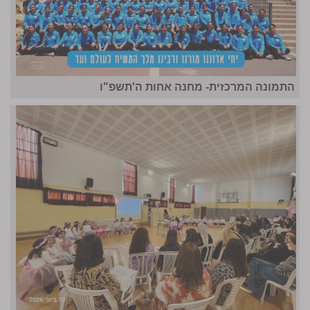
התמונה המרכזית- מחנה אחות ה'תשפ"ו