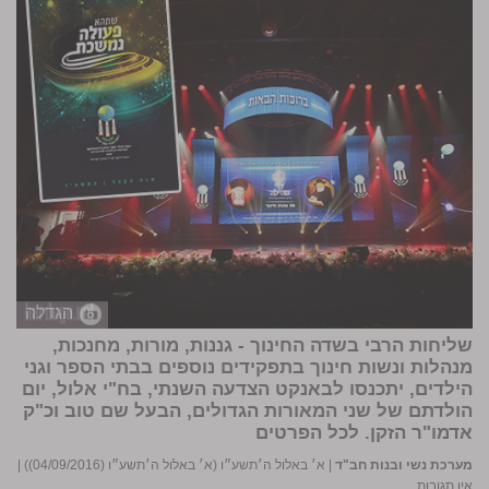
הגדלה
שליחות הרבי בשדה החינוך - גננות, מורות, מחנכות,
מנהלות ונשות חינוך בתפקידים נוספים בבתי הספר וגני
הילדים, יתכנסו לבאנקט הצדעה השנתי, בח"י אלול, יום
הולדתם של שני המאורות הגדולים, הבעל שם טוב וכ"ק
אדמו"ר הזקן.
לכל הפרטים
מערכת נשי ובנות חב"ד
|
א׳ באלול ה׳תשע״ו (א׳ באלול ה׳תשע״ו (04/09/2016))
|
אין תגובות