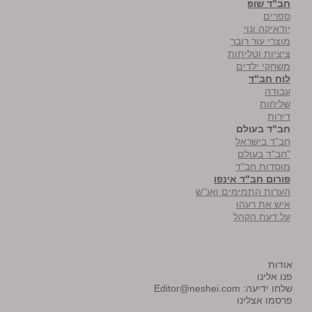
חב"ד שופ
ספרים
יודאיקה ונוי
מוצרי עור רובר
ציציות וטליתות
משחקי ילדים
לוח חב"ד
עבודה
שליחות
דירות
חב"ד בעולם
חב"ד בישראל
"חב"ד בעולם
מוסדות חב"ד
פורום חב"ד אינפו
הערות התמימים ואנ"ש
איש את רעהו
על דעת הקהל
אודות
פנו אלינו
שלחו ידיעה:
Editor@neshei.com
פרסמו אצלינו