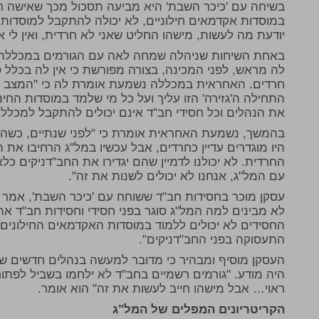
בשיחה עם 'כיכר השבת' היא מביעה תסכול מכך שאישה חר
במוסדות אקדמאים חילוניים, לא יכולה להתקבל למוסדות
יודעת מה לעשות, מישהו החליט שאני לא חרדית, ואין לי 
באחת השיחות שניהלה שמחה לאה עם הגורמים במכללת 
לה מראש, לפני המכינה, בצורה מפורשת כי אין לה בכלל ס
חרדים. האחראית במכללה נשמעת אומרת לה כי "המצב הז
התחילה ה'גזירה' הזו עליך ועל כל מי שלמד במוסדות החינ
את הנהלים וכל חסידי חב"ד אינם יכולים להתקבל למכללה
בהמשך, נשמעת האחראית אומרת כי "לפני שנתיים, כשהח
היו מוגדרים עדיין כחרדים, אבל עכשיו במל"ג הרחיבו א
החרדית. לא יכולנו לדמיין שהם יגדירו את החב"דניקים כלא
עם המל"ג, אנחנו לא יכולים לשנות את זה".
עסקן מוכר בחסידות חב"ד ששוחח עם 'כיכר השבת', אמר כ
לא מבינים למה המל"ג סוגר בפני חסידי וחסידות חב"ד 
החסידים לא יכולים ללמוד במוסדות האקדמאים החילונים
התעסוקה בפני החב"דניקים".
העסקן מוסיף ומבהיר כי מדובר למעשה בנהלים חדשים של
היה מודע. "גורמים רשמיים בחב"ד לא ילחמו בשביל לפתו
ראוי… אבל מישהו חייב לעשות את זה" הוא אומר.
הקריטריונים המפלים של המל"ג