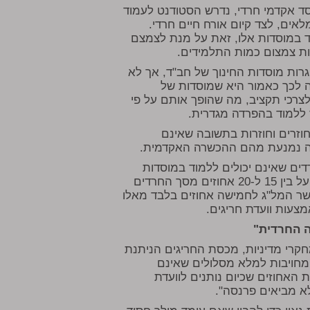
סד אקדמי חרדי, נדרש הסטודנט לעמוד
מלאים, לצד קיום אורח חיים חרדי.
ד במוסדות אלו, זאת על מנת לצמצם
ת צמצום כמות התלמידים.
רות מוסדות החינוך של חב"ד, אך לא
ה לכך כאמור היא שמוסדות של
לצרכי תקציב, מה שהופך אותם על פי
ללמוד בהפרדה מגדרית.
וזרים וחוזרות בתשובה שאינם
שה נמנעת מהם ההכשרה האקדמית.
דים שאינם יכולים ללמוד במוסדות
האקדמאים-החרדים בעקבות ההגדרות השרירותיות עומד על בין 15 ל-20 אחוזים מסך החרדים
ר המל"ג לחמישה אחוזים בלבד מאלו
צעות וועדת חריגים.
ה החרדית"
חקרי מדיניות, מכסת החריגים הניתנת
 מחויבות למלא מסלולים שאינם
האחוזים שכיום נותנים לוועדת
א מביאים פרנסה".