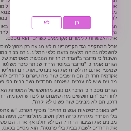
הגורם תוקף את המועצה להשכלה גבוהה: "לא צריך להיות 
או חוזר בתשובה – הוא חרדי, רק שהם מתעקשים על לימו
מצב בו חילוני שלמד במוסדות הרבים שיש לחינוך העצמאי ו
להתקבל לאקדמיה החרדית, אבל חרדי אמיתי, שלמד במוסד
כן
לא
הגורם מוסיף ואומר כי מדובר למעשה בפגיעה חמורה באוכ
נחשבת לקהילה חלשה ובלי גב כלכלי. "אין שום סיבה לה
את האפשרות ללימודים אקדמאים כשרים" הוא מסכם.
אבל המתקפה נגד הקריטריונים לא מגיעה רק מחוץ למוסד
להשכלה גבוהה מלאים בזעם כלפי המל"ג. גורם בכיר במו
השבת' כי מדובר ב"הגדרות הזויות הנובעות מאטימות של 
הגורם אומר כי "מדובר במוסד היחיד שנותר כזכר משלטון 
שמעניין אותם זה לשרת את האוניברסיטאות, הם החליטו ל
אקדמיה חרדית, הם חושבים שזה מה שיגרום לחרדים להש
מבינים שיש לנו ערכים, שאנחנו החרדים נשב בבית בלי פרנ
הגורם מסביר כי הדבר גם נובע מהחשש של המוסדות הא
לחרדים: "הם חוששים מזה שאנחנו גדלים ויש אקדמיה חרד
דרכן, הם לא מבינים שזה פשוט לא יקרה".
"יש באוניברסיטאות אנשים הזויים" מוסיף הגורם. "יש פרו
בלי הפרדה מגדרית כי זה חלק חשוב מהלימודים, איפה נש
מבינים את הציבור החרדי, הם לא יחלנו אף אחד, הם פשו
את החרדים לשבת בבית בלי פרנסה", הוא מסיים בכעס.