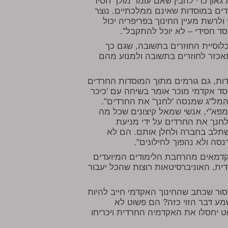
גאון כדי להבין שאם עומד מולך חסיד
דים במוסדות שאינם ממלכתיים. נוצר
לרשת מעיין החינוך בפריפריה יכול
 חסידי – לא יוכל להתקבל".
לוסיית החוזרים בתשובה, שגם כך
תאכזר לחוזרים בתשובה ולמנוע מהם
ות, גם גורמים מתוך המוסדות החרדים
סד אקדמי מוכר אומר בשיחה עם 'כיכר
המל"ג שמנסה 'לחנך' את החרדים".
מפא"י, אנשי שמאל קיצונים שכל מה
חנך את החרדים על ידי מניעת
תלב בחברה ולחלן אותם. הם לא
סה ולא נהפוך לחילונים".
קדמאים מהרחבת הלימודים המיועדים
ית, האוניברסיטאות רוצות שהכל יעבור
פסור שכתב שהחינוך האקדמי חייב להיות
מע דבר הזוי כזה? הם פשוט לא
ט יחסלו את האקדמיה החרדית ויכריחו