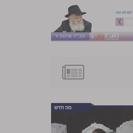
 לעולם ועד
חב"ד אינפו >