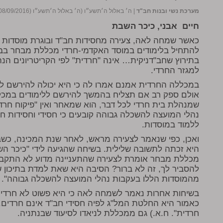
מערכת נשי ובנות חב"ד
|
ה׳ באלול ה׳תשע״ו (ה׳ באלול ה׳תשע״ו (08/09/2016))
חיים אבני, כיכר השבת
כאשר שמחה לאה, צעירה מחסידות חב"ד ובוגרת מוסדות 
להתחיל בלימודים במוסד האקדמי-חרדי מכללת מבחר בבני
בתירוץ שחב"דניקית… אינה "חרדית" לפי הקריטריונים הנה
למגזר החרדי.
במכללה החרדית אמנם אמרו לה כי היא יכולה להירשם ל
אולם ספק רב אם תצליח בהמשך להירשם ללימודים במכ
שמנהלת בית חרדי לכל דבר, הוא שמאחר ואין "פיקוח חרדי
נהלי המועצה להשכלה גבוהה קובעים כי חסידי וחסידות ח
ללמוד במוסדות.
ואכן, כפי שנאמר לצעירה מראש, לאחר שנת המכינה, כש
היא זכתה לתשובה שלילית. בשיחה שהגיעה לידי "כיכר 
מכללת מבחר אומרת לצעירה שהתעניינה מדוע לא התקבלה
להסביר לך, זה לא ברור? הסיבה היא שאת למדת בתיכון שא
מהמוסדות הללו בעקבות נהלי המועצה להשכלה גבוהה".
בשיחות אחרות נאמר לשמחה לאה כי היא פשוט לא חרדית
כאמור היא החלטת המל"ג לפיה חסידי חב"ד אינם חרדים.
חרדית". ח.א.) גם ממכללת לניאדו לסיעוד שבנתניה.