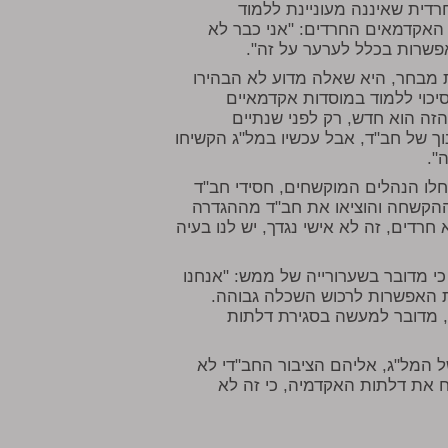
דית שאיננה מעוניינת ללמוד
 האקדמאים החרדים: "אני כבר לא
אפשרות בכלל לערער על זה".
מבחר, היא שאלה מדוע לא הבהירו
יכוי ללמוד במוסדות אקדמאיים
ה הוא חדש, רק לפני שנתיים
וך של חב"ד, אבל עכשיו במל"ג הקשיחו
".
לו הנהלים המוקשחים, חסידי חב"ד
ת ההקשחה והוציאו את חב"ד מההגדרה
 חרדים, זה לא אישי נגדך, יש לנו בעיה
י מדובר בשערורייה של ממש: "אנחנו
את האפשרות לרכוש השכלה גבוהה.
, מדובר למעשה בסגירת דלתות
 המל"ג, אליהם הציבור החב"די לא
ח את דלתות האקדמיה, כי זה לא