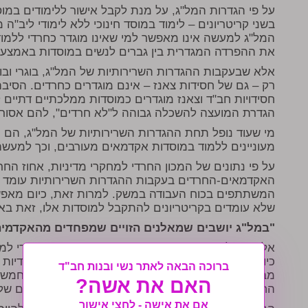
על פי הגדרות המל"ג, על מנת לקבל אישור ללימודים במו
בשני קריטריונים – לימוד במוסד חינוכי ללא לימודי ליב"ה 
המל"ג למעשה אינו מאפשר למי שאינו מוגדר כחרדי ללמו
את ההפרדה המגדרית בין גברים לנשים במוסדות באמצעו
אלא שבעקבות ההגדרות השרירותיות של המל"ג, בוגרי ובוג
רק – גם של חסידות צאנז – אינם מוגדרים כחרדים. הסיב
חסידויות חב"ד וצאנז מוגדרים כמוסדות ממלכתיים דתיים 
הגדרת המועצה להשכלה גבוהה ל"לא חרדים", להם אסור 
מי שעוד נופל תחת ההגדרות השרירותיות של המל"ג, הם ח
מעוניינים ללמוד במוסדות אקדמאים מעורבים, וכך למע
על פי נתונים של המכון החרדי למחקרי מדיניות, אחוז החר
המשתתפים בכוח העבודה במשק. למרות זאת, כיום מאפש
שלא עומדים בקריטריונים להתקבל למוסדות אלו, זאת באמ
"במל"ג יושבים שמאלנים הזויים שמפחדים מהאקדמי
אלא, שעל פי גורם העוסק בתחום החינוך במכון החרדי למ
כיום לחמישה אחוזים אינה רלוונטית. "המכללות החרדיות
ברוכה הבאה לאתר נשי ובנות חב"ד
מבוקשים ואף אחד לא רוצה להגיע אליהם, כך שאת חמשת 
האם את אשה?
החריגים – מחייבים ללמוד במסלולים הבלתי מבוקשים של
אם את אישה - לחצי אישור