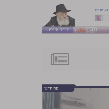
 לעולם ועד
חב"ד אינפו >