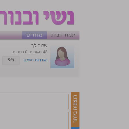
עמוד הבית
מדורים
שלום לך
48 תגובות. 0 כתבות.
צאי
הגדרות חשבון