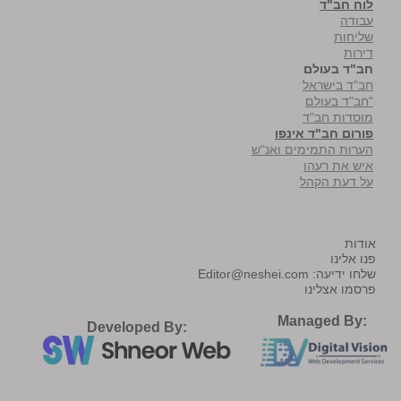
לוח חב"ד
עבודה
שליחות
דירות
חב"ד בעולם
חב"ד בישראל
"חב"ד בעולם
מוסדות חב"ד
פורום חב"ד אינפו
הערות התמימים ואנ"ש
איש את רעהו
על דעת הקהל
אודות
פנו אלינו
שלחו ידיעה:
Editor@neshei.com
פרסמו אצלינו
Managed By:
Developed By: