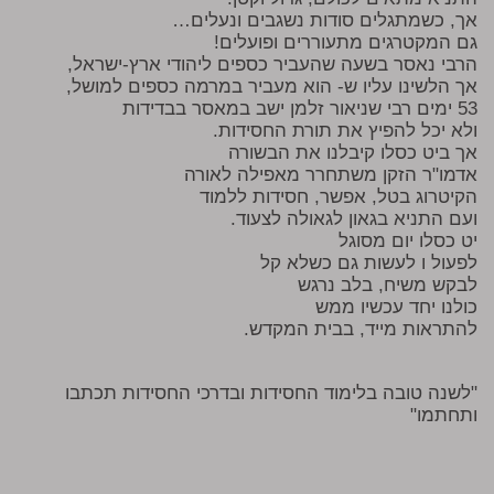
אך, כשמתגלים סודות נשגבים ונעלים…
גם המקטרגים מתעוררים ופועלים!
הרבי נאסר בשעה שהעביר כספים ליהודי ארץ-ישראל,
אך הלשינו עליו ש- הוא מעביר במרמה כספים למושל,
53 ימים רבי שניאור זלמן ישב במאסר בבדידות
ולא יכל להפיץ את תורת החסידות.
אך ביט כסלו קיבלנו את הבשורה
אדמו"ר הזקן משתחרר מאפילה לאורה
הקיטרוג בטל, אפשר, חסידות ללמוד
ועם התניא בגאון לגאולה לצעוד.
יט כסלו יום מסוגל
לפעול ו לעשות גם כשלא קל
לבקש משיח, בלב נרגש
כולנו יחד עכשיו ממש
להתראות מייד, בבית המקדש.
"לשנה טובה בלימוד החסידות ובדרכי החסידות תכתבו
ותחתמו"