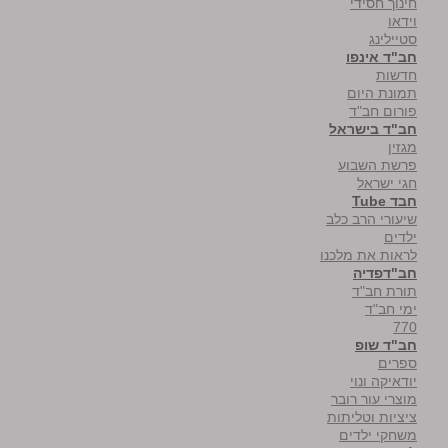
חינוך חסידי
וידאו
סטיילינג
חב"ד אינפו
חדשות
תמונת היום
פורום חב"ד
חב"ד בישראל
מגזין
פרשת השבוע
חגי ישראל
חבד Tube
שיעורי הרב כלב
ילדים
לראות את מלכנו
חב"דפדיה
תורת חב"ד
ימי חב"ד
770
חב"ד שופ
ספרים
יודאיקה ונוי
מוצרי עור רובר
ציציות וטליתות
משחקי ילדים