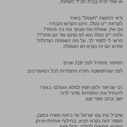
או אולי זכית בבית חב"ד לשהות..
ודאי הרגשת "חשמל" באויר
לקראת י"ט כסלו, היום הקדוש והבהיר.
גם את, שאלת את עצמך מה כה מיוחד?
ולמה י"ט כסלו הוא לא סתם עוד יום אחד??
הרשי לי לספר לך, על מה השמחה הגדולה?
ומדוע יום זה נקרא חג הגאולה.
הסיפור מתחיל לפני 218 שנים
לפני שהתפשטה תורת החסידות לכל המעוניינים.
רבי שניאור זלמן חפץ למלא העולם- באור!
להנחיל את החסידות מדור לדור,
ישב וכתב ספר קטן
שיוביל את עם ישראל עד ביאת משיח כמובן.
הספר הזה נקרא תניא, בחילוף אותיות=איתן
התניא מתאים לכולם, גדול וקטן.