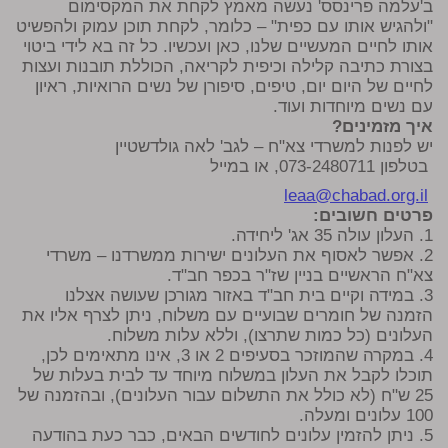
ב'עלמה פרינסס' נעשה מאמץ לקחת את המקסימום
"ולהגיש אותו עם כפית" – כלומר, לקחת תוכן עמוק ולהפשיט
אותו לחיים המעשיים שלנו, כאן ועכשיו. כל זה בא לידי ביטוי
בצורת כתיבה קלילה וכיפית לקריאה, הכוללת תובנות ועצות
לחיים של היום יום, טיפים, סיפורן של נשים הרואיות, ראיון
עם נשים מיוחדות ועוד.
איך מזמינים?
יש לפנות למשרדי צא"ח – לגב' לאה גולדשטיין
בטלפון 073-2480711, או במייל
leaa@chabad.org.il
פרטים חשובים:
1. העלון עולה 35 אג' ליחידה.
2. אפשר לאסוף את העלונים ישירות ממשרדנו – משרדי
צא"ח הראשיים בניין שז"ר בכפר חב"ד.
3. במידה וקיים בית חב"ד באזור מגורכן שעושה אצלנו
הזמנה של חומרים שבועיים עם משלוח, ניתן לצרף אליו את
העלונים (כל כמות שתרצו), וללא עלות משלוח.
4. במקרה שהמוזכר בסעיפים 2 או 3, אינו מתאימים לכן,
תוכלו לקבל את העלון במשלוח מיוחד עד לבית בעלות של
25 ש"ח (לא כולל את התשלום עבור העלונים), ובהזמנה של
100 עלונים ומעלה.
5. ניתן להזמין עלונים לחודשים הבאים, כבר כעת בהודעה