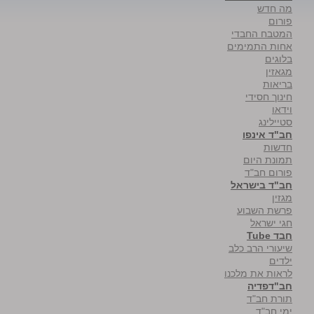
מה חדש
פורום
המטבח החבדי
אחות התמימים
בלוגים
מגאזין
בריאות
חינוך חסידי
וידאו
סטיילינג
חב"ד אינפו
חדשות
תמונת היום
פורום חב"ד
חב"ד בישראל
מגזין
פרשת השבוע
חגי ישראל
חבד Tube
שיעורי הרב כלב
ילדים
לראות את מלכנו
חב"דפדיה
תורת חב"ד
ימי חב"ד