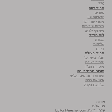
770
חב"ד שופ
ספרים
יודאיקה ונוי
מוצרי עור רובר
ציציות וטליתות
משחקי ילדים
לוח חב"ד
עבודה
שליחות
דירות
חב"ד בעולם
חב"ד בישראל
"חב"ד בעולם
מוסדות חב"ד
פורום חב"ד אינפו
הערות התמימים ואנ"ש
איש את רעהו
על דעת הקהל
אודות
פנו אלינו
שלחו ידיעה:
Editor@neshei.com