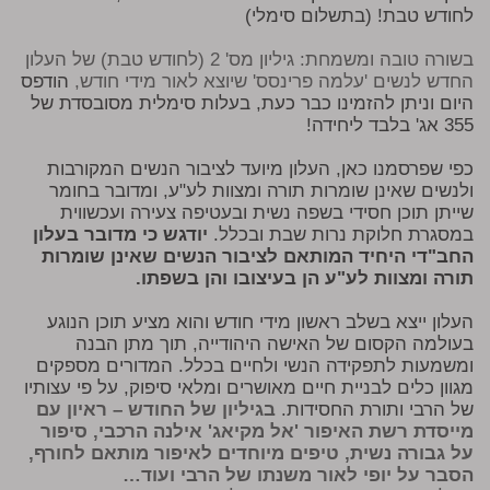
לחודש טבת! (בתשלום סימלי)
בשורה טובה ומשמחת: גיליון מס' 2 (לחודש טבת) של העלון
החדש לנשים 'עלמה פרינסס' שיוצא לאור מידי חודש,
הודפס
היום וניתן להזמינו כבר כעת, בעלות סימלית מסובסדת של
355 אג' בלבד ליחידה!
כפי שפרסמנו כאן, העלון מיועד לציבור הנשים המקורבות
ולנשים שאינן שומרות תורה ומצוות לע"ע, ומדובר בחומר
שייתן תוכן חסידי בשפה נשית ובעטיפה צעירה ועכשווית
במסגרת חלוקת נרות שבת ובכלל.
יודגש כי מדובר בעלון
החב"די היחיד המותאם לציבור הנשים שאינן שומרות
תורה ומצוות לע"ע הן בעיצובו והן בשפתו.
העלון ייצא בשלב ראשון מידי חודש והוא מציע תוכן הנוגע
בעולמה הקסום של האישה היהודייה, תוך מתן הבנה
ומשמעות לתפקידה הנשי ולחיים בכלל. המדורים מספקים
מגוון כלים לבניית חיים מאושרים ומלאי סיפוק, על פי עצותיו
של הרבי ותורת החסידות.
בגיליון של החודש – ראיון עם
מייסדת רשת האיפור 'אל מקיאג' אילנה הרכבי, סיפור
על גבורה נשית, טיפים מיוחדים לאיפור מותאם לחורף,
הסבר על יופי לאור משנתו של הרבי ועוד…