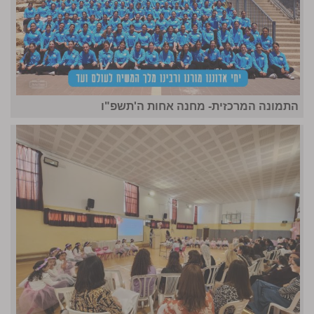
התמונה המרכזית- מחנה אחות ה'תשפ"ו