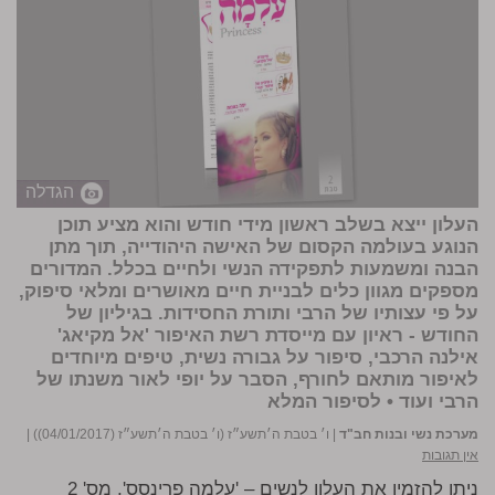
הגדלה
העלון ייצא בשלב ראשון מידי חודש והוא מציע תוכן
הנוגע בעולמה הקסום של האישה היהודייה, תוך מתן
הבנה ומשמעות לתפקידה הנשי ולחיים בכלל. המדורים
מספקים מגוון כלים לבניית חיים מאושרים ומלאי סיפוק,
על פי עצותיו של הרבי ותורת החסידות. בגיליון של
החודש - ראיון עם מייסדת רשת האיפור 'אל מקיאג'
אילנה הרכבי, סיפור על גבורה נשית, טיפים מיוחדים
לאיפור מותאם לחורף, הסבר על יופי לאור משנתו של
הרבי ועוד •
לסיפור המלא
מערכת נשי ובנות חב"ד
|
ו׳ בטבת ה׳תשע״ז (ו׳ בטבת ה׳תשע״ז (04/01/2017))
|
אין תגובות
ניתן להזמין את העלון לנשים – 'עלמה פרינסס', מס' 2