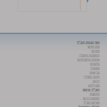
נשי ובנות חב"ד
מה חדש
פורום
המטבח החבדי
אחות התמימים
בלוגים
מגאזין
בריאות
חינוך חסידי
וידאו
סטיילינג
חב"ד אינפו
חדשות
תמונת היום
פורום חב"ד
חב"ד בישראל