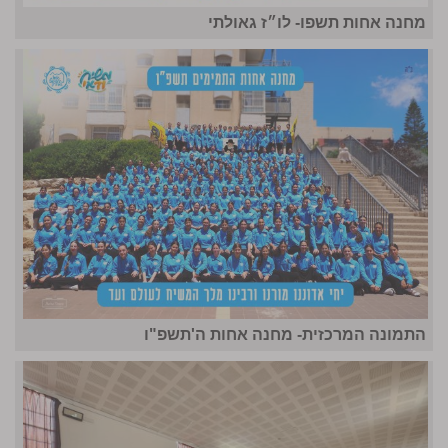
מחנה אחות תשפו- לו״ז גאולתי
התמונה המרכזית- מחנה אחות ה'תשפ"ו