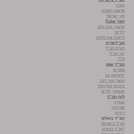
מגזין
פרשת השבוע
חגי ישראל
חבד Tube
שיעורי הרב כלב
ילדים
לראות את מלכנו
חב"דפדיה
תורת חב"ד
ימי חב"ד
770
חב"ד שופ
ספרים
יודאיקה ונוי
מוצרי עור רובר
ציציות וטליתות
משחקי ילדים
לוח חב"ד
עבודה
שליחות
דירות
חב"ד בעולם
חב"ד בישראל
"חב"ד בעולם