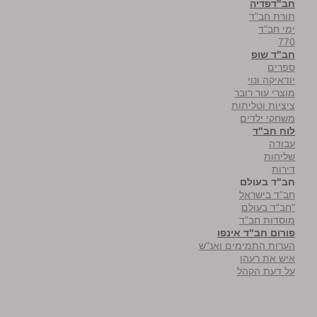
חב"דפדיה
תורת חב"ד
ימי חב"ד
770
חב"ד שופ
ספרים
יודאיקה ונוי
מוצרי עור רובר
ציציות וטליתות
משחקי ילדים
לוח חב"ד
עבודה
שליחות
דירות
חב"ד בעולם
חב"ד בישראל
"חב"ד בעולם
מוסדות חב"ד
פורום חב"ד אינפו
הערות התמימים ואנ"ש
איש את רעהו
על דעת הקהל