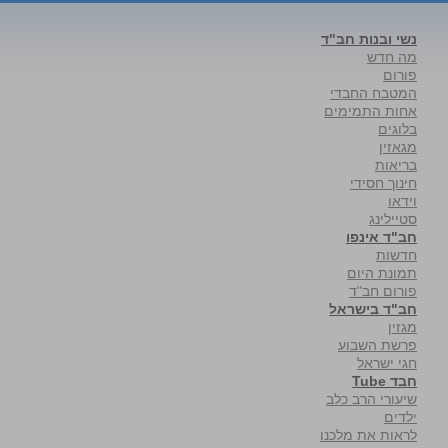
נשי ובנות חב"ד
מה חדש
פורום
המטבח החבדי
אחות התמימים
בלוגים
מגאזין
בריאות
חינוך חסידי
וידאו
סטיילינג
חב"ד אינפו
חדשות
תמונת היום
פורום חב"ד
חב"ד בישראל
מגזין
פרשת השבוע
חגי ישראל
חבד Tube
שיעורי הרב כלב
ילדים
לראות את מלכנו