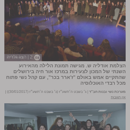
2 | הצג גלריה
הצלמת אודליה ש. מגישה תמונת הלילה מהאירוע
השנתי של המכון לצעירות במרכז אור חיה בירושלים
שהתקיים אמש באולם "ז'ארר בכר", עם קהל נשי פתוח
מכל רבדי האוכלוסיה
מערכת נשי ובנות חב"ד
|
ג׳ בשבט ה׳תשע״ז (ג׳ בשבט ה׳תשע״ז (30/01/2017))
|
אין תגובות