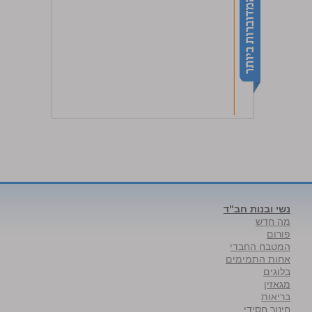
נשי ובנות חב"ד
מה חדש
פורום
המטבח החבדי
אחות התמימים
בלוגים
מגאזין
בריאות
חינוך חסידי