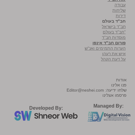
עבודה
שליחות
דירות
חב"ד בעולם
חב"ד בישראל
"חב"ד בעולם
מוסדות חב"ד
פורום חב"ד אינפו
הערות התמימים ואנ"ש
איש את רעהו
על דעת הקהל
אודות
פנו אלינו
שלחו ידיעה:
Editor@neshei.com
פרסמו אצלינו
Managed By:
Developed By: