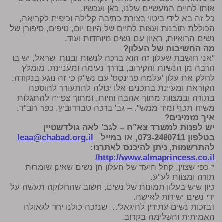
אותו לחיים המעשיים שלנו, כאן ועכשיו.
כל זה בא לידי ביטוי בצורת כתיבה קלילה וכיפית לקריאה,
הכוללת תובנות ועצות לחיים של היום יום, טיפים, סיפורן של
נשים הרואיות, ראיון עם נשים מיוחדות ועוד.
מה החשיבות של העלון?
"אני חושבת שעלון זה הוא ברכה לנשות ובנות ישראל, יש בו
הרבה מן הנשיות והקירוב, בדרך נעימה ומעניינת. מומלץ
לחלק את עלון 'עלמה פרינסס' עם נש"ק כי זה נוגע בנקודה.
הקוראת ומעיינת בתכנים אלו יכולה להתעורר להוספה
בתורה ובמצוות מתוך אהבה וחיות, ומתוך צפייה להתגלות
משיח תכף ומיד ממש". – גב' ברכה טברדוביץ, כפר חב"ד.
איך מזמינים?
יש לפנות למשרד צא"ח – לגב' לאה גולדשטיין
בטלפון 073-2480711, או במייל
leaa@chabad.org.il
להתרשמות, ניתן להיכנס לאתרנו:
http://www.almaprincess.co.il/
* כפי שצוין, קהל היעד של העלון הן נשים שאינן שומרות
תורה ומצוות לע"ע.
כיון שיש בעלון תמונות של נשים, חשוב שהחלוקה תעשה על
ידי נשים ישירות לאישה.
ו'בזכות נשים עתידין להיגאל'… שנזכה כולנו יחד לגאולה
האמיתית והשלימה בקרוב.