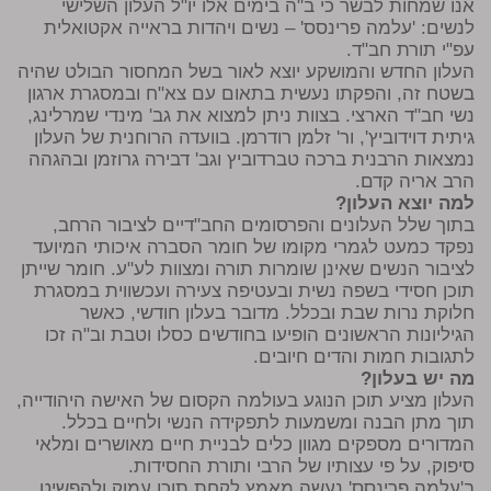
אנו שמחות לבשר כי ב"ה בימים אלו יו"ל העלון השלישי
לנשים: 'עלמה פרינסס' – נשים ויהדות בראייה אקטואלית
עפ"י תורת חב"ד.
העלון החדש והמושקע יוצא לאור בשל המחסור הבולט שהיה
בשטח זה, והפקתו נעשית בתאום עם צא"ח ובמסגרת ארגון
נשי חב"ד הארצי. בצוות ניתן למצוא את גב' מינדי שמרלינג,
גיתית דוידוביץ', ור' זלמן רודרמן. בוועדה הרוחנית של העלון
נמצאות הרבנית ברכה טברדוביץ וגב' דבירה גרוזמן ובהגהה
הרב אריה קדם.
למה יוצא העלון?
בתוך שלל העלונים והפרסומים החב"דיים לציבור הרחב,
נפקד כמעט לגמרי מקומו של חומר הסברה איכותי המיועד
לציבור הנשים שאינן שומרות תורה ומצוות לע"ע. חומר שייתן
תוכן חסידי בשפה נשית ובעטיפה צעירה ועכשווית במסגרת
חלוקת נרות שבת ובכלל. מדובר בעלון חודשי, כאשר
הגיליונות הראשונים הופיעו בחודשים כסלו וטבת וב"ה זכו
לתגובות חמות והדים חיובים.
מה יש בעלון?
העלון מציע תוכן הנוגע בעולמה הקסום של האישה היהודייה,
תוך מתן הבנה ומשמעות לתפקידה הנשי ולחיים בכלל.
המדורים מספקים מגוון כלים לבניית חיים מאושרים ומלאי
סיפוק, על פי עצותיו של הרבי ותורת החסידות.
ב'עלמה פרינסס' נעשה מאמץ לקחת תוכן עמוק ולהפשיט