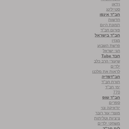
וידאו
סטיילינג
חב"ד אינפו
חדשות
תמונת היום
פורום חב"ד
חב"ד בישראל
מגזין
פרשת השבוע
חגי ישראל
חבד Tube
שיעורי הרב כלב
ילדים
לראות את מלכנו
חב"דפדיה
תורת חב"ד
ימי חב"ד
770
חב"ד שופ
ספרים
יודאיקה ונוי
מוצרי עור רובר
ציציות וטליתות
משחקי ילדים
לוח חב"ד