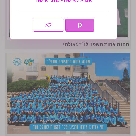
אם את אישה - לחצי אישור
כן
לא
מחנה אחות תשפו- לו״ז גאולתי