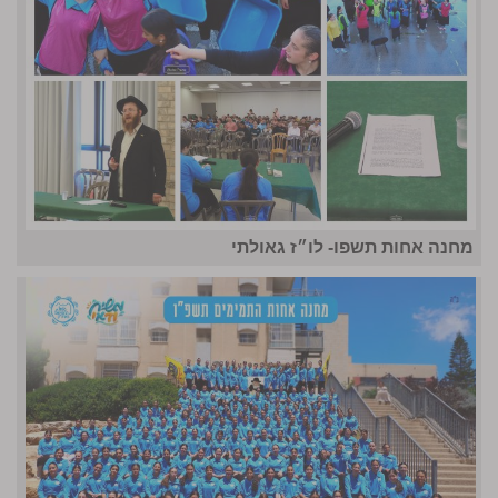
מחנה אחות תשפו- לו״ז גאולתי