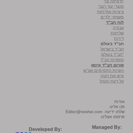
יודאיקה ונוי
מוצרי עור רובר
ציציות וטליתות
משחקי ילדים
לוח חב"ד
עבודה
שליחות
דירות
חב"ד בעולם
חב"ד בישראל
"חב"ד בעולם
מוסדות חב"ד
פורום חב"ד אינפו
הערות התמימים ואנ"ש
איש את רעהו
על דעת הקהל
אודות
פנו אלינו
שלחו ידיעה:
Editor@neshei.com
פרסמו אצלינו
Managed By:
Developed By: