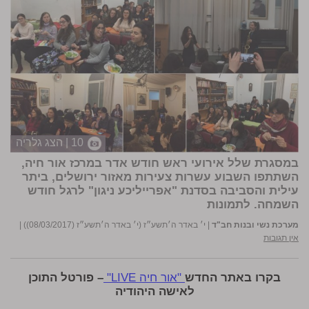
10 | הצג גלריה
במסגרת שלל אירועי ראש חודש אדר במרכז אור חיה,
השתתפו השבוע עשרות צעירות מאזור ירושלים, ביתר
עילית והסביבה בסדנת "אפרייליכע ניגון" לרגל חודש
השמחה.
לתמונות
מערכת נשי ובנות חב"ד
|
י׳ באדר ה׳תשע״ז (י׳ באדר ה׳תשע״ז (08/03/2017))
|
אין תגובות
בקרו באתר החדש
"אור חיה LIVE"
– פורטל התוכן
לאישה היהודיה