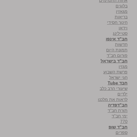
אחות התמימים
בלוגים
מגאזין
בריאות
חינוך חסידי
וידאו
סטיילינג
חב"ד אינפו
חדשות
תמונת היום
פורום חב"ד
חב"ד בישראל
מגזין
פרשת השבוע
חגי ישראל
חבד Tube
שיעורי הרב כלב
ילדים
לראות את מלכנו
חב"דפדיה
תורת חב"ד
ימי חב"ד
770
חב"ד שופ
ספרים