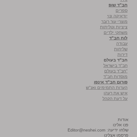
חב"ד שופ
ספרים
יודאיקה ונוי
מוצרי עור רובר
ציציות וטליתות
משחקי ילדים
לוח חב"ד
עבודה
שליחות
דירות
חב"ד בעולם
חב"ד בישראל
"חב"ד בעולם
מוסדות חב"ד
פורום חב"ד אינפו
הערות התמימים ואנ"ש
איש את רעהו
על דעת הקהל
אודות
פנו אלינו
שלחו ידיעה:
Editor@neshei.com
פרסמו אצלינו