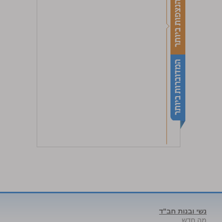
נשי ובנות חב"ד
מה חדש