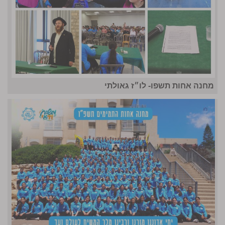
מחנה אחות תשפו- לו״ז גאולתי