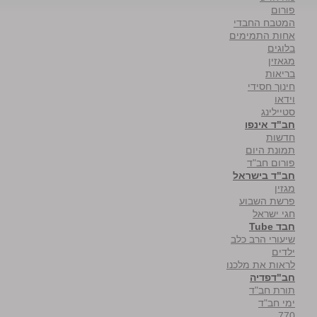
פורום
המטבח החבדי
אחות התמימים
בלוגים
מגאזין
בריאות
חינוך חסידי
וידאו
סטיילינג
חב"ד אינפו
חדשות
תמונת היום
פורום חב"ד
חב"ד בישראל
מגזין
פרשת השבוע
חגי ישראל
חבד Tube
שיעורי הרב כלב
ילדים
לראות את מלכנו
חב"דפדיה
תורת חב"ד
ימי חב"ד
770