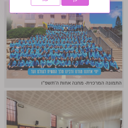
התמונה המרכזית- מחנה אחות ה'תשפ"ו