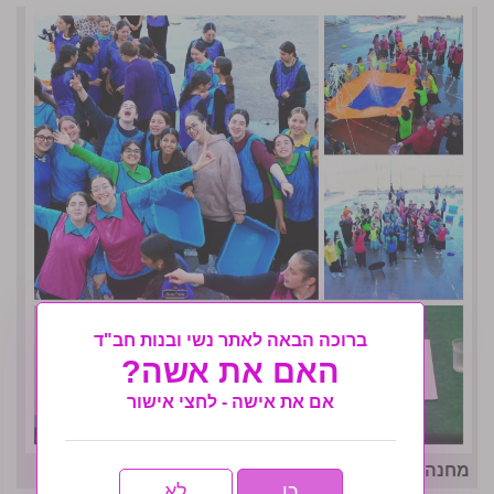
ברוכה הבאה לאתר נשי ובנות חב"ד
האם את אשה?
אם את אישה - לחצי אישור
מחנה אחות תשפו- לו״ז גאולתי
כן
לא