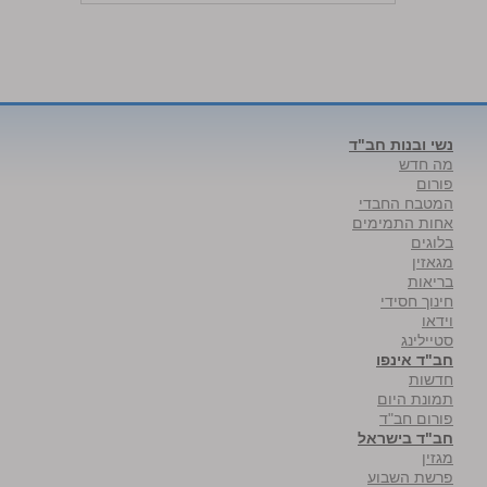
נשי ובנות חב"ד
מה חדש
פורום
המטבח החבדי
אחות התמימים
בלוגים
מגאזין
בריאות
חינוך חסידי
וידאו
סטיילינג
חב"ד אינפו
חדשות
תמונת היום
פורום חב"ד
חב"ד בישראל
מגזין
פרשת השבוע