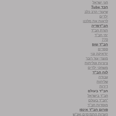
חגי ישראל
חבד Tube
שיעורי הרב כלב
ילדים
לראות את מלכנו
חב"דפדיה
תורת חב"ד
ימי חב"ד
770
חב"ד שופ
ספרים
יודאיקה ונוי
מוצרי עור רובר
ציציות וטליתות
משחקי ילדים
לוח חב"ד
עבודה
שליחות
דירות
חב"ד בעולם
חב"ד בישראל
"חב"ד בעולם
מוסדות חב"ד
פורום חב"ד אינפו
הערות התמימים ואנ"ש