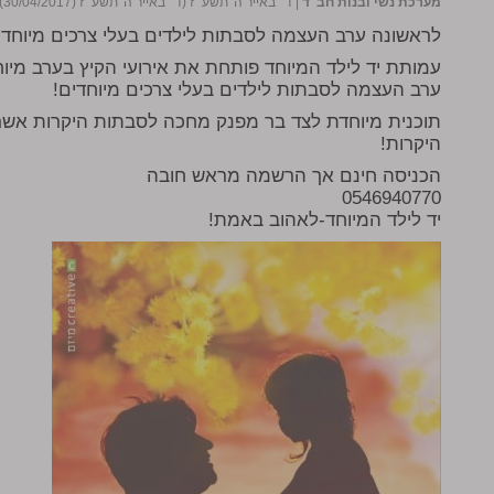
מערכת נשי ובנות חב"ד
|
ד׳ באייר ה׳תשע״ז (ד׳ באייר ה׳תשע״ז (30/04/2017))
לראשונה ערב העצמה לסבתות לילדים בעלי צרכים מיוחדי
עמותת יד לילד המיוחד פותחת את אירועי הקיץ בערב מיו
ערב העצמה לסבתות לילדים בעלי צרכים מיוחדים!
תוכנית מיוחדת לצד בר מפנק מחכה לסבתות היקרות אש
היקרות!
הכניסה חינם אך הרשמה מראש חובה
0546940770
יד לילד המיוחד-לאהוב באמת!