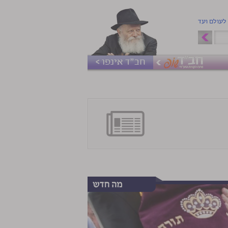
 לעולם ועד
חב"ד אינפו >