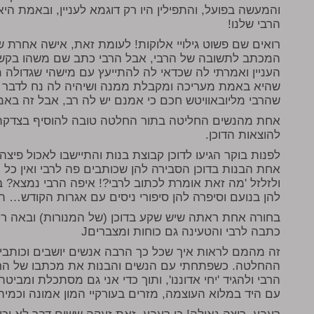
והמעשה בפועל, והתפילין היו רק דוגמא לעניין, ובאמת ה
הרבי שלנו!
רואים שם פשוט גילויי אלוקות! לעומת זאת, אישה אחרת 
המכתב לתשובה של הרבי, אבל הרבי כתב שם משהו בקשר
העניין ואמרתי לה שכדאי לה להתייעץ עם מישהי שגדולה
שהיא באמת מעריכה ומקבלת ממנה ושיהיה לה נח לדבר 
שהרבי מליובאוויטש חכם כי אמנם יש לה רב, אבל זה באמ
להוצאות הדוכן.
לפנות בוקר הגיעו לדוכן קבוצת בנות והתיישבו לאכול פיצ
אחת הבנות בדוכן הסבירה להן שכותבים פה לרבי ואין כל 
ולזלזל 'מה זאת אומרת לכתוב לרבי?! איפה הרבי נמצא? 
להן בנועם וסיפרה להן סיפורי ניסים עם אגרות הקודש… תכ
בחורה אחת ראתה שיש שקע בדוכן (של המנורות) ובאה רק 
כתבה לרבי והטעינה גם כוחות ומצבריםJ
זה מהמם לראות איך שכל כך הרבה אנשים יושבים וכותבי
ההחלטה. כשפתחתי עם הנשים והבנות את מכתבו של הר
הרבי ולהגיד 'יחי אדוננו', ותוך כדי אני גם מסתכלת ומב
עם היד במלוא העוצמה, מזרים בעורקיי המון אמונה וכמיה