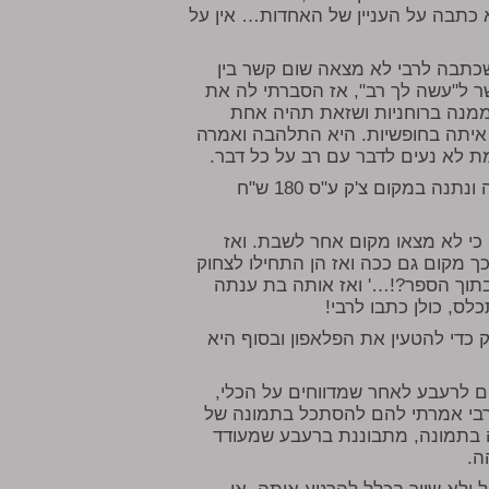
יא כתבה על העניין של האחדות… אין על
שכתבה לרבי לא מצאה שום קשר בין
 ל"עשה לך רב", אז הסברתי לה את
 ממנה ברוחניות ושזאת תהיה אחת
איתה בחופשיות. היא התלהבה ואמרה
ת לא נעים לדבר עם רב על כל דבר.
אחת מהנשים החליטה בתור החלטה טובה להוסיף בצדקה ונתנה במקום צ'ק ע"ס 180 ש"ח
ה כי לא מצאו מקום אחר לשבת. ואז
כך מקום גם ככה ואז הן התחילו לצחוק
בתוך הספר?!…' ואז אותה בת ענתה
לס, כולן כתבו לרבי!
כדי להטעין את הפלאפון ובסוף היא
ם לרעבע לאחר שמדווחים על הכלי,
בי אמרתי להם להסתכל בתמונה של
יטה בתמונה, מתבוננת ברעבע שמעודד
ה.