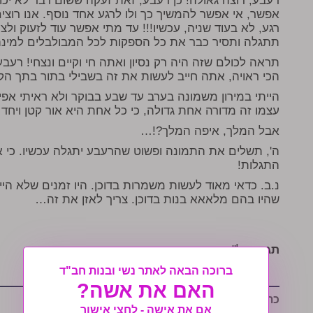
רעבע, רוצה גאולה! כן רעבע, זאת זעקה ששום דבר לא יכול
אפשר, אי אפשר להמשיך כך ולו לרגע אחד נוסף. אנו רוצי
רגע, לא בעוד שניה, עכשיו!!! עד מתי אפשר עוד לזעוק ול
תתגלה ותסיר כבר את כל הספקות לכל המבולבלים למינ
תראה לכולם שזה היה רק נסיון ואתה חי וקיים ונצחי! רעבע
הכי ראויה, אתה חייב לעשות את זה בשבילי בתור בתך הק
הייתי במירון משמונה בערב עד שבע בבוקר ולא ראיתי אפי
עצמו זה מדורה אחת גדולה, כי כל אחת היא אור קטן ויח
אבל המלך, איפה המלך?!…
ה', תשלים את התמונה ופשוט שהרעבע יתגלה עכשיו. כי א
התגלות!
נ.ב. כדאי מאוד לעשות משמרות בדוכן. היו זמנים שלא היי
שהיו בהם מלאאא בנות בדוכן. צריך לאזן את זה…
תגיות:
ל"ג בעומר
,
מירון
ברוכה הבאה לאתר נשי ובנות חב"ד
האם את אשה?
כתבות נוספות שיעניינו אותך:
אם את אישה - לחצי אישור