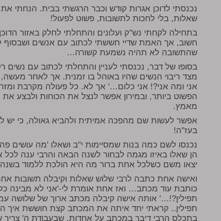
נכנסתי לדוכן אגרות קודש וכבר הרגשתי בבית. הנחתי את 
שאלות, בלי לחכות לתשובות, פשוט לפעול!
בתחילה לקחתי נש"ק ועלונים והתחלתי לחלק באזור הדוכן 
חשוב, אך האמת שדיי חששתי לכתוב עם אנשים ושבסוף לא
שהתשובה לא תהיה נשמעת קשורה…
בסופו של דבר, נכנסתי לעניין והתחלתי לכתוב עם נשים 
מצד ריבוי הנשים שהיו באוהל בו זמנית. אך לאחר מעשה, 
אני ומה אני?! אני כלום…' אך לא. כל פעולה מקרבת ומז
הפשוט ביותר, ובמירון אפשר לנצל את הכוחות ולבצע את 
מאמץ.
אפשר לעשות שם מהפכה אמיתית ולהביא גאולה, כי יש לנ
בעז"ה!
נכנסו לשם כמה בנות שמסיימות י"ב ושאלו 'מה עושים פה?'
הן שאלו באיזו מגמה לבחור לשנה הבאה והרבי ענה לכל 
יצאו משם כשלכל אחת ברור מה היא הולכת ללמוד בשנה
ואישה אחת כתבה לרבי שלוש שאלות וקיבלה תשובות אח
כותבת עוד מכתב… ואז אחת אומרת לי-'אני לא מבינה כלו
תפילין?!…' אותה אישה קיבלה מכתב ארוך של שלושה עמ
תפילין.. קראתי יחד איתה את המכתב קצת חוששת איך 
בתכלס הרבי דיבר במכתב על אחדות. שבעבודת ה' צריך ש