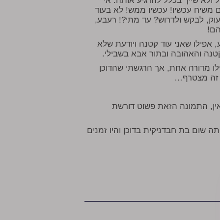
 ולא שייך בכלל להרגיע אותה. אי
ם משיח עכשיו! עכשיו ממש! לא בעוד
צעוק, לבקש ולדרוש? עד מתי?! רעבע,
הם!
, אפילו שאני עוד קטנה ויודעת שלא
טנה והאהובה ובתור אבא בשבילי.
לו מדורה אחת, אך הרגשתי שהדוכן
ד זה מצטרף…
ין, התמונה הזאת פשוט דורשת
תה שום בת חבדניקית בדוכן והיו זמנים