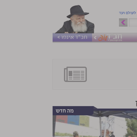
 לעולם ועד
חב"ד אינפו >