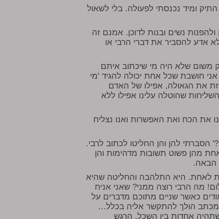
התיק ומיד נכנסתי לפעולה. בלי לשאול
ולהפנות נשים ובנות לדוכן. אמנם זה
 אדע להסביר את דברי הרבי או
רק משום שלא היה מי שיכתוב איתם
אני חושבת שכל אחת יכולה להגיד 'מי
רזת את הגאולה, אפילו של האדם
השליחות שהוטלה עלינו אפילו ללא
ו את הכח ואת האפשרות ואנו נצליח
 הסברתי להן והן החליטו לכתוב לרבי.
אחת מהן פשוט תשובות מדהימות והן
 הבאה.
ת לאחת. היא התלהבה והחליטה שהיא
ם! מה הרבי רוצה ממני? שאני אניח
ודים כאשר שניים מתוכם מדברים על
המכתב הולך להתקשר אליה בכלל…
תהיה אחדות בין השכל, הרגש