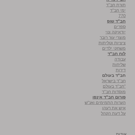
תורת חב"ד
ימי חב"ד
770
חב"ד שופ
ספרים
יודאיקה ונוי
מוצרי עור רובר
ציציות וטליתות
משחקי ילדים
לוח חב"ד
עבודה
שליחות
דירות
חב"ד בעולם
חב"ד בישראל
"חב"ד בעולם
מוסדות חב"ד
פורום חב"ד אינפו
הערות התמימים ואנ"ש
איש את רעהו
על דעת הקהל
אודות