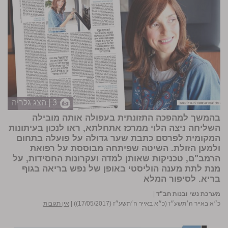
3 | הצג גלריה
בהמשך למהפכה התזונתית בעפולה אותה מובילה
השליחה ניצה הלוי ממרכז אתחלתא, ראו לנכון בעיתונות
המקומית לפרסם כתבת שער גדולה על פועלה בתחום
ולמען הזולת. השיטה שפיתחה מבוססת על רפואת
הרמב"ם, טכניקות שאותן למדה ועקרונות החסידות, על
מנת לתת מענה הוליסטי באופן של נפש בריאה בגוף
בריא.
לסיפור המלא
מערכת נשי ובנות חב"ד
|
כ״א באייר ה׳תשע״ז (כ״א באייר ה׳תשע״ז (17/05/2017))
|
אין תגובות