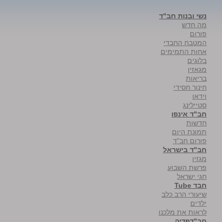
נשי ובנות חב"ד
מה חדש
פורום
המטבח החבדי
אחות התמימים
בלוגים
מגאזין
בריאות
חינוך חסידי
וידאו
סטיילינג
חב"ד אינפו
חדשות
תמונת היום
פורום חב"ד
חב"ד בישראל
מגזין
פרשת השבוע
חגי ישראל
חבד Tube
שיעורי הרב כלב
ילדים
לראות את מלכנו
חב"דפדיה