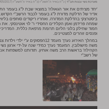
מערכת נשי ובנות חב"ד
|
כ״ה באייר ה׳תשע״ז (כ״ה באייר ה׳תשע״ז (21/05/2017))
'יחד מציתים את אור הגאולה' במוצאי שבת ל"ג בעומר ה
אדיר של הדלקת מדורת ל"ג בעומר לכבוד הרשב"י הקדוש
ביסטרצקי בהדלקת המדורה. ואחריו ריקודים סוחפים בליווי
שמחה פרידמן ואמן הקלידים החסידי ר' לוי אוטינסקי. את ה
חמוד שחילק בלוני הליום תרומת מרפאת כללית. המדריכים
ופנסים זוהרים למצטיינים.
במהלך האירוע נערך מעמד 12הפסוקים ע"
משה מישולובין. המעמד נערך כמידי שנה על-ידי ארגון נשי
הקהילה' בראשות הרב משה אוחיון. תודותנו למשפחות אנ"
של רשב"י