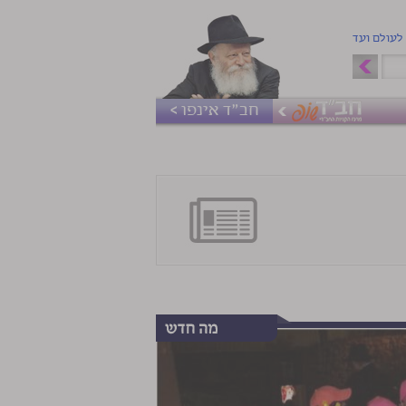
 לעולם ועד
חב"ד אינפו >