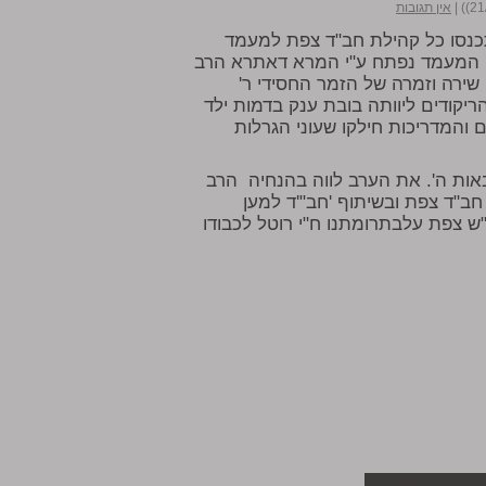
|
אין תגובות
תכנסו כל קהילת חב"ד צפת למעמד
. המעמד נפתח ע"י המרא דאתרא הרב
 שירה וזמרה של הזמר החסידי ר'
ריקודים ליוותה בובת ענק בדמות ילד
 והמדריכות חילקו שעוני הגרלות
י ילדי וילדות צבאות ה'. את הערב לווה בהנחיה הרב
 חב"ד צפת ובשיתוף 'חב"'ד למען
ש צפת עלבתרומתנו ח"י רוטל לכבודו