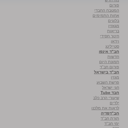
פורום
המטבח החבדי
אחות התמימים
בלוגים
מגאזין
בריאות
חינוך חסידי
וידאו
סטיילינג
חב"ד אינפו
חדשות
תמונת היום
פורום חב"ד
חב"ד בישראל
מגזין
פרשת השבוע
חגי ישראל
חבד Tube
שיעורי הרב כלב
ילדים
לראות את מלכנו
חב"דפדיה
תורת חב"ד
ימי חב"ד