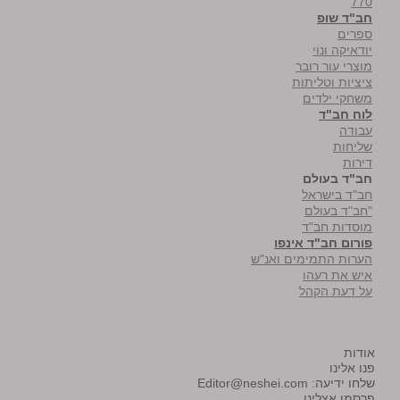
770
חב"ד שופ
ספרים
יודאיקה ונוי
מוצרי עור רובר
ציציות וטליתות
משחקי ילדים
לוח חב"ד
עבודה
שליחות
דירות
חב"ד בעולם
חב"ד בישראל
"חב"ד בעולם
מוסדות חב"ד
פורום חב"ד אינפו
הערות התמימים ואנ"ש
איש את רעהו
על דעת הקהל
אודות
פנו אלינו
שלחו ידיעה:
Editor@neshei.com
פרסמו אצלינו