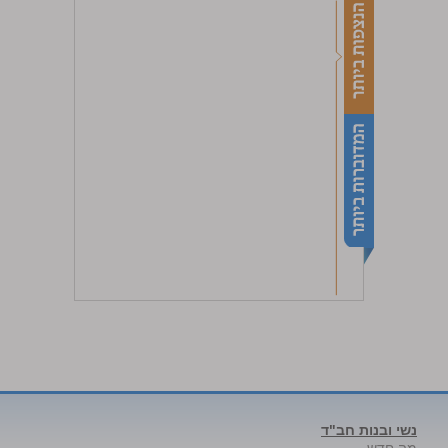
נשי ובנות חב"ד
מה חדש