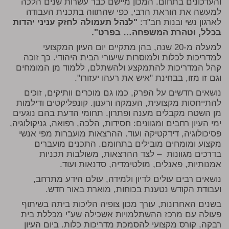
והעדכונים בתחום. המכון מיישם כבר עשרות שנים הלכה
למעשה את הוראת הרבי, כפי שהתווה בתכנית העבודה
לארגון נשי ובנות חב"ד:
"לנהל תעמולה לחזק עניני יהדות
בכלל, וטהרת המשפחה… בפרט"
.
למעלה מ-20 שנה, בהן מתקיים יום העיון המקצועי
למדריכות לכלות ולמוסרות שיעורי הבית היהודי. כך זוכה
קהל המדריכות להתמקצע ולהשתלם, ללמוד מן המומחים
וגם זו מזו, בבחינת "איש את רעהו יעזורו".
נושאים חדשים על הפרק, כמו גם מוכרים וותיקים, זוכים
להתייחסות מקצועית, העמקה ורענון. קונפליקטים ודילמות
מן השטח מקבלים מענה ופתרון. תחומי הדעת בהם נוגעים
ימי העיון רחבים ומגוונים: חסידות, הלכה, רפואה, גניקולוגיה,
פסיכולוגיה, דידקטיקה ועוד. ההרצאות מועברות מפי אנשי
מקצוע ומומחים מובילים בתחומם. התכנים מועברים
בדרכים מגוונות – לצד ההרצאות, משולבות תכניות
אמנותיות, פאנלים, מולטימדיה, סדנאות ועוד.
נושאים רבים עולים לדיון ולמידה, עולם הידע מתרחב,
ועבודת הקודש נטענת בכוחות, מוארת באור חדש.
בשנים האחרונות, עורך מכון צופיה הליכות ביתה בשיתוף
פעולה עם מרכז ההשתלמויות אשכילה שע"י מכללת בית
רבקה, קורס מקצועי להסמכת מדריכות כלות. ביום העיון