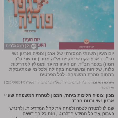
3 | הצג גלריה
יום העיון השנתי המסורתי של ארגון צופיה וארגון נשי
חב"ד בארץ הקודש יתקיים אי"ה מחר (יום שני ט"ז
תמוז) בכפר חב"ד. יום העיון מיועד ומומלץ למדריכות
כלות, שליחות ומשפיעות בקהילה ולכל מי שמתעסקת
בתחום טהרת המשפחה.
לכל הפרטים
מערכת נשי ובנות חב"ד
|
ב׳ בתמוז ה׳תשע״ז (ב׳ בתמוז ה׳תשע״ז (26/06/2017))
|
אין תגובות
מכון 'צופיה הליכות ביתה', המכון לטהרת המשפחה שע"י
ארגון נשי ובנות חב"ד
שם לו למטרה לטפח ולפתח את קהל המדריכות, ולהנגיש
בעבורן את כל המידע הרלבנטי, ואת כל החידושים