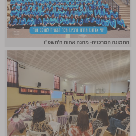
התמונה המרכזית- מחנה אחות ה'תשפ"ו