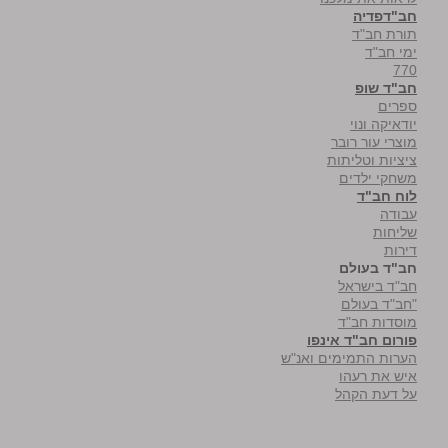
חב"דפדיה
תורת חב"ד
ימי חב"ד
770
חב"ד שופ
ספרים
יודאיקה ונוי
מוצרי עור רובר
ציציות וטליתות
משחקי ילדים
לוח חב"ד
עבודה
שליחות
דירות
חב"ד בעולם
חב"ד בישראל
"חב"ד בעולם
מוסדות חב"ד
פורום חב"ד אינפו
הערות התמימים ואנ"ש
איש את רעהו
על דעת הקהל