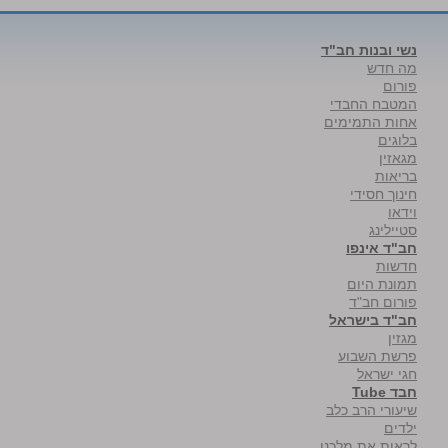
נשי ובנות חב"ד
מה חדש
פורום
המטבח החבדי
אחות התמימים
בלוגים
מגאזין
בריאות
חינוך חסידי
וידאו
סטיילינג
חב"ד אינפו
חדשות
תמונת היום
פורום חב"ד
חב"ד בישראל
מגזין
פרשת השבוע
חגי ישראל
חבד Tube
שיעורי הרב כלב
ילדים
לראות את מלכנו