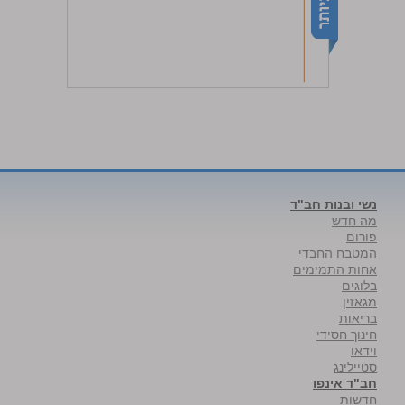
נשי ובנות חב"ד
מה חדש
פורום
המטבח החבדי
אחות התמימים
בלוגים
מגאזין
בריאות
חינוך חסידי
וידאו
סטיילינג
חב"ד אינפו
חדשות