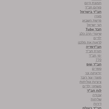
תמונת היום
פורום חב"ד
חב"ד בישראל
מגזין
פרשת השבוע
חגי ישראל
חבד Tube
שיעורי הרב כלב
ילדים
לראות את מלכנו
חב"דפדיה
תורת חב"ד
ימי חב"ד
770
חב"ד שופ
ספרים
יודאיקה ונוי
מוצרי עור רובר
ציציות וטליתות
משחקי ילדים
לוח חב"ד
עבודה
שליחות
דירות
חב"ד בעולם