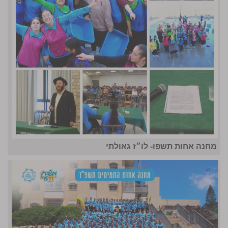
מחנה אחות תשפו- לו״ז גאולתי