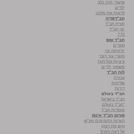
שיעורי הרב כלב
ילדים
לראות את מלכנו
חב"דפדיה
תורת חב"ד
ימי חב"ד
770
חב"ד שופ
ספרים
יודאיקה ונוי
מוצרי עור רובר
ציציות וטליתות
משחקי ילדים
לוח חב"ד
עבודה
שליחות
דירות
חב"ד בעולם
חב"ד בישראל
"חב"ד בעולם
מוסדות חב"ד
פורום חב"ד אינפו
הערות התמימים ואנ"ש
איש את רעהו
על דעת הקהל