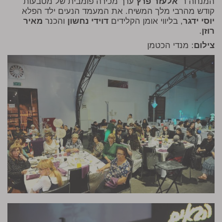
המנחה ר'
אלעזר פרץ
ערך מכירה פומבית של מטבעות
קודש מהרבי מלך המשיח. את המעמד הנעים ילד הפלא
יוסי ידגר
, בליווי אומן הקלידים
דוידי נחשון
והכנר
מאיר
רוזן
.
צילום
: מנדי הכטמן