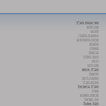
נשי ובנות חב"ד
מה חדש
פורום
המטבח החבדי
אחות התמימים
בלוגים
מגאזין
בריאות
חינוך חסידי
וידאו
סטיילינג
חב"ד אינפו
חדשות
תמונת היום
פורום חב"ד
חב"ד בישראל
מגזין
פרשת השבוע
חגי ישראל
חבד Tube