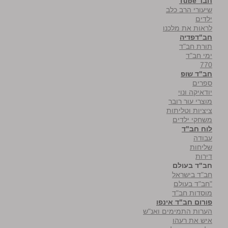
חבד Tube
שיעורי הרב כלב
ילדים
לראות את מלכנו
חב"דפדיה
תורת חב"ד
ימי חב"ד
770
חב"ד שופ
ספרים
יודאיקה ונוי
מוצרי עור רובר
ציציות וטליתות
משחקי ילדים
לוח חב"ד
עבודה
שליחות
דירות
חב"ד בעולם
חב"ד בישראל
"חב"ד בעולם
מוסדות חב"ד
פורום חב"ד אינפו
הערות התמימים ואנ"ש
איש את רעהו