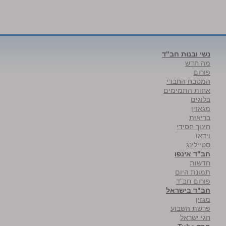
נשי ובנות חב"ד
מה חדש
פורום
המטבח החבדי
אחות התמימים
בלוגים
מגאזין
בריאות
חינוך חסידי
וידאו
סטיילינג
חב"ד אינפו
חדשות
תמונת היום
פורום חב"ד
חב"ד בישראל
מגזין
פרשת השבוע
חגי ישראל