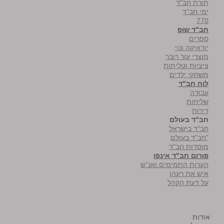
תורת חב"ד
ימי חב"ד
770
חב"ד שופ
ספרים
יודאיקה ונוי
מוצרי עור רובר
ציציות וטליתות
משחקי ילדים
לוח חב"ד
עבודה
שליחות
דירות
חב"ד בעולם
חב"ד בישראל
"חב"ד בעולם
מוסדות חב"ד
פורום חב"ד אינפו
הערות התמימים ואנ"ש
איש את רעהו
על דעת הקהל
אודות