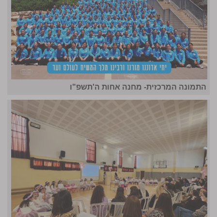
התמונה המרכזית- מחנה אחות ה'תשפ"ו