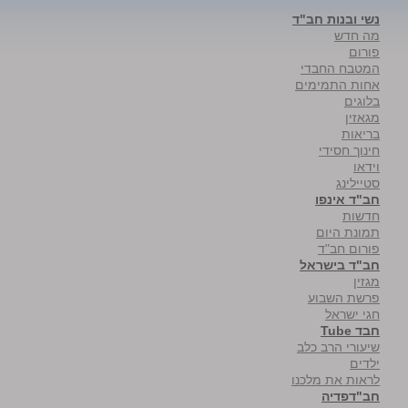
נשי ובנות חב"ד
מה חדש
פורום
המטבח החבדי
אחות התמימים
בלוגים
מגאזין
בריאות
חינוך חסידי
וידאו
סטיילינג
חב"ד אינפו
חדשות
תמונת היום
פורום חב"ד
חב"ד בישראל
מגזין
פרשת השבוע
חגי ישראל
חבד Tube
שיעורי הרב כלב
ילדים
לראות את מלכנו
חב"דפדיה