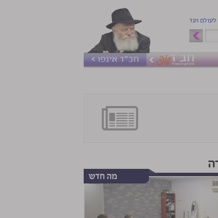
 לעולם ועד
חב"ד אינפו >
ה