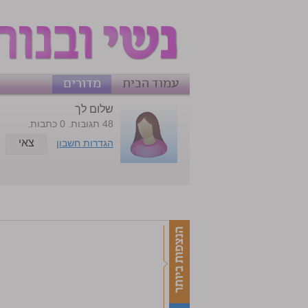
עמוד הבית
מדורים
שלום לך
48 תגובות. 0 כתבות.
צאי
הגדרות חשבון