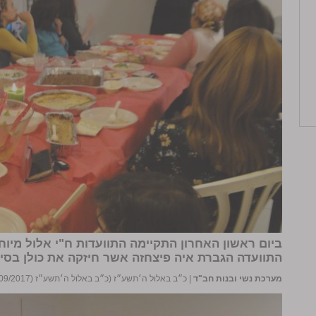
ביום ראשון האחרון התקיימה התוועדות ח"י אלול מיו
התוועדה הגברת
איה פיצחזה
אשר חיזקה את כולן בסי
מערכת נשי ובנות חב"ד
|
כ״ב באלול ה׳תשע״ז (כ״ב באלול ה׳תשע״ז (13/09/2017))