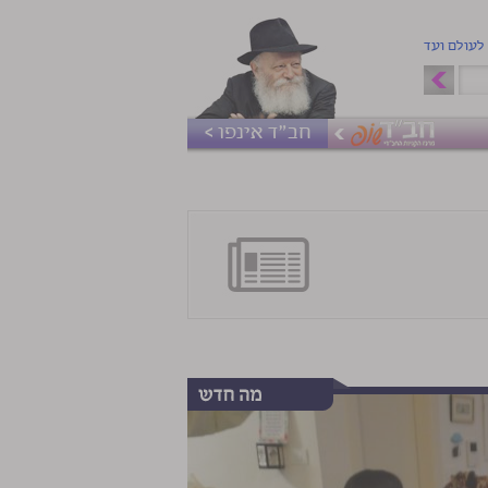
 לעולם ועד
חב"ד אינפו >