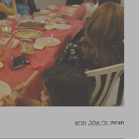
תגיות:
ח"י אלול
,
חריש