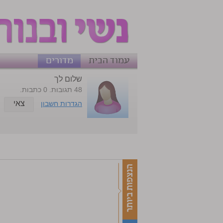
עמוד הבית
מדורים
שלום לך
48 תגובות. 0 כתבות.
צאי
הגדרות חשבון