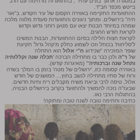
במסגרת ארגון "בונים עתיד", בהתוועדות מדהימה עם הרב
בייטש מכפר חב"ד.
ההתוועדות התקיימה באווירה הקסום של עיר הקודש, ב"אור
חיה" בירושלים. ומתוך ניגונים והתוועדות סעודת מלווה מלכה
שמחה במיוחד הבנות יצאו עם מטען רוחני גדוש וקדוש
לקראת חודש החגים.
לקראת חצות הלילה בסיום ההתוועדות, הבנות המשיכו
ל'סליחות' בכותל וזכו לשמוע כחלק מ'קהל גדול' תקיעת
שופר המזכירה "שכידוע
ח"י אלול
הוא התחלה
של
ר"ה
ולכן כבר בו מתחילה הברכה '
תכלה שנה וקללותיה
ותחל שנה וברכותיה
'" (מאיגרות קודש).
באווירה קסומה כזו, 'ירושלים של מטה' בזמן בו המלך בשדה
ורוח של סתיו מתחילה לנשב בחוץ… המושגים של חודש
אלול, טיסה לרבי וביאת משיח מקבלים ריח וחיות חדשים.
שבעז"ה נזכה להמשיך ולהתוועד בקרוב בירושלים הבנויה,
בהתגלות הרבי נאו.
כתיבה וחתימה טובה לשנה טובה ומתוקה!