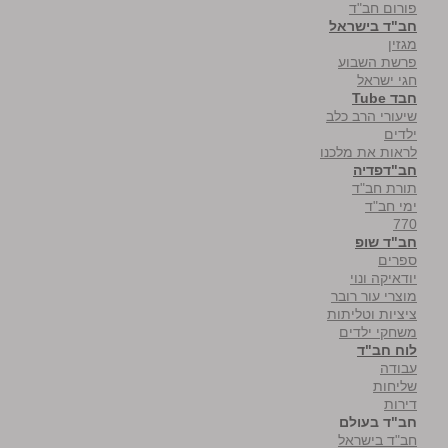
פורום חב"ד
חב"ד בישראל
מגזין
פרשת השבוע
חגי ישראל
חבד Tube
שיעורי הרב כלב
ילדים
לראות את מלכנו
חב"דפדיה
תורת חב"ד
ימי חב"ד
770
חב"ד שופ
ספרים
יודאיקה ונוי
מוצרי עור רובר
ציציות וטליתות
משחקי ילדים
לוח חב"ד
עבודה
שליחות
דירות
חב"ד בעולם
חב"ד בישראל