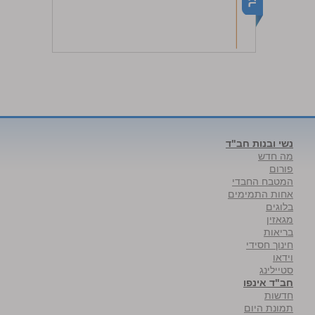
נשי ובנות חב"ד
מה חדש
פורום
המטבח החבדי
אחות התמימים
בלוגים
מגאזין
בריאות
חינוך חסידי
וידאו
סטיילינג
חב"ד אינפו
חדשות
תמונת היום