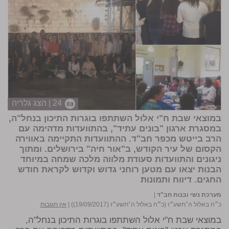
24 | הצג גלריה
במוצאי שבת ח"י אלול השתתפו בוגרות התיכון בנחל"ה,
במסגרת ארגון "בונים עתיד", בהתוועדות מדהימה עם
הרב בייטש מכפר חב"ד. ההתוועדות התקיימה באווירה
הקסום של עיר הקודש, ב"אור חיה" בירושלים. ומתוך
ניגונים והתוועדות סעודת מלווה מלכה שמחה במיוחד
הבנות יצאו עם מטען רוחני גדוש וקדוש לקראת חודש
החגים.
דיווח ותמונות
מערכת נשי ובנות חב"ד
|
כ״ח באלול ה׳תשע״ז (כ״ח באלול ה׳תשע״ז (19/09/2017))
|
אין תגובות
במוצאי שבת ח"י אלול השתתפו בוגרות התיכון בנחל"ה,