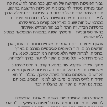
עבור הפעילות הקדושה של הארגון. כבר מתחילה שמה לה
הגב' נפתלין מטרה להעצים את הפעילות החשובה בארגון,
תוך העצמה הדדית של חברות חוג הידידות. כך נסללה הדרך
לביקורי הזדהות, תמיכה והעשרה של חברות חוג הידידות
במרכזי שליחות שונים בארץ ולביקורים בערש לידתנו
כחסידות חב"ד. זה התחיל בביקור המרגש אשתקד
בהאדיטש ובניעז'ין, והמשיך השנה במסורת המופלאה במסע
לליובאוויטש.
ארגון המסע, הכרוך באתגרים גשמיים ורוחניים כאחד, ארך
חודשים רבים, תוך תיאומים לוגיסטיים מורכבים בארץ
וברוסיה. למרות קשיי הלוגיסטיקה המורכבים, לא אישה
כשיפי תירתע – וכל מחסום הופך לאתגר, בדרך להצלחה.
מתוך עיקרון שנקבע עוד במסע הקודם, הוחלט להימנע
משימוש בתרומות של חברות חוג הידידות למימון המסעות
הקדושים, שעלותם גבוהה ביותר. לפיכך, עמלה יו"ר חוג
הידידות לגייס תורמים ונדיבי לב למימון המסע, בזכותם
ובמימונם הסתיים הפרויקט בהצלחה רבה.
מהמסע חזרו המשתתפות רגשות ומוארות. התיישבנו
להתוועדות מיוחדת וחמה, עם גב'
צפורה וישצקי
– יו"ר ארגון