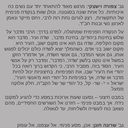
גב'
צפורה וישצקי
: מרגש מאוד להתאחד יחד עם נשים כה
איכותיות. כל אחת שונה בסגנונה, וכולן שוות בנקודה פנימית
של התקשרות, רצון לגרום נחת רוח לרבי, ויחס מייקר ונאמן
לארגון נשי ובנות חב"ד.
על הנקודה הפנימית שמתגלה, למדנו בדרך: הרבי מדבר על
שלוש בחינות ביהודים, בחינת מדבר, שדה ועיר. מדבר הוא
מקום הקליפה, שדה גם הוא אינו מקום ישוב, העיר היא
מקום ישוב בני אדם. כשהמלך יוצא לשדה כולם יכולים לפגוש
אותו, גם אנשי המדבר, גם אנשי השדה, אך אדמו"ר הזקן
במשל אינו נוקט בלשון 'שדה', ו'מדבר', ומדבר רק על אנשי
העיר. הסוד בזה, מסביר הרבי, כי הקדוש ברוך רואה בכל
יהודי את ה'עיר' שבו, את הפנימיות. בחיצוניות יכול להיות
מדבר או שדה, אך בפנימיות כל יהודי הוא מ'אנשי העיר',
ישראל = י'- שר- קל, כל יהודי שר של הקב"ה, חלק אלוקה
ממעל.
במבט חיצוני – נסענו שעות ארוכות במסע כדי להגיע למקום
נידח. אך במבט פנימי – חזרנו אל השורשים החסידיים, מהם
נשאב כוח לעשייה ולשליחות, עד לגאולה.
גב'
שרונה חונן
: אכן, מסע פנימי. אל עצמנו, אל עומק