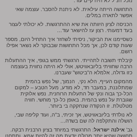
מכל הנ"ל לא היה קיים עוד.
התחושה הייתה עילאית. לא ניתנת להסבר. עוצמה שאי
אפשר לתארה במלים.
הכניסה לציון היוותה את שיא ההתרגשות. לא יכולתי לעצור
בעד דמעותי. רצון עז להישאר עוד…
כשסיימנו את הביקור, ניסיתי לשחזר איך התחיל היום, מספר
שעות קודם לכן, אך מכל התחושות שבבוקר לא נשאר אפילו
רושם.
קיבלתי תשובה לתהייתי. הרגשתי ממש בגופי, איך ההתעלות
הרבה שחוויתי בליובאוויטש, אולי לא היתה נחווית בעוצמה
כזו גדולה, אלמלא ה"ביטוש" שעברנו.
מהמקום העייף, הלא נקי, הנמוך, של נפש בהמית
שמתלוננת, במעבר חד, לא מודע, מעל הטבע – למקום
הכל-כך גבוה ונקי של התעלות הרוחנית. נפש אלוקית
שגוברת על נפש בהמית. באופן כל-כך מוחשי. חוויה
מטלטלת. זו הנקודה שנחקקה בי ביותר.
לא נולדתי בליובאוויטש, אך זכיתי, ב"ה, ועוד קליפה שבי,
הושלה והתקלפה לה שם בשדה…
גב'
אילנה ישראל
: התרגשתי במיוחד בציון הרבנית רבקה.
תחושה שהיא יותר מכולם יודעת מה זה להיות אמא, ותתחנן