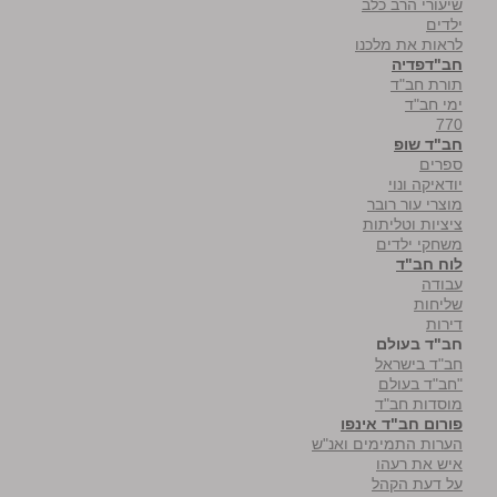
שיעורי הרב כלב
ילדים
לראות את מלכנו
חב"דפדיה
תורת חב"ד
ימי חב"ד
770
חב"ד שופ
ספרים
יודאיקה ונוי
מוצרי עור רובר
ציציות וטליתות
משחקי ילדים
לוח חב"ד
עבודה
שליחות
דירות
חב"ד בעולם
חב"ד בישראל
"חב"ד בעולם
מוסדות חב"ד
פורום חב"ד אינפו
הערות התמימים ואנ"ש
איש את רעהו
על דעת הקהל