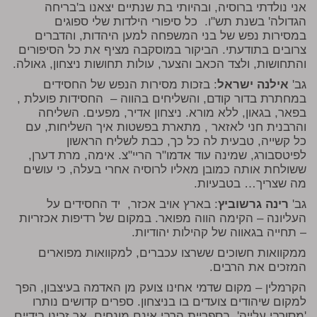
אני נולדתי ברוסיה, ובהיותי בת שנתיים יצאנו ב'בריחה
הגדולה' בשנת תש"ו. כל סיפורי הילדות שלי ספוגים
במסירות נפש של בני המשפחה למען היהדות, והדברים
צרובים בתודעתי. הביקור במוסקבה מציף את כל הסיפורים
והתחושות, ולצד הכאב והצער, עולות תחושות ניצחון, גאולה.
גב'
אילנה ישראל
: בזכות מסירות הנפש של החסידים
במחתרת בדור קודם, והשליחים בהווה – החסידות פועלת ,
בפאר, בגאון, ללא מורא. ניצחון אדיר, מפעים. השליחה
והרבנית חני לאזאר , מתארת בפשטות איך השליחות, עם
כל קשייה, טבעית לה כל כך, כבת לשליח הראשון
לפיטסבורג, שמינה עוד אדמו"ר הריי"צ. אימה, מרת דערן,
ששולחת אותה כמובן מאליו לרוסיה אחרי בעלה, כי עושים
מה שצריך… בטבעיות.
גב'
רינה גרשוביץ
: בארץ אויב אכזר, יד החסידים על
העליונה – הקימה הווה מפואר. במקום של רדיפות אכזריות
– תחייה בגאווה של קהילות יהודיות.
ממקוואות חשוכים ששרצו עכברים, למקוואות מפוארים
המזכים את הרבים.
הקרמלין – מקום שדמי אחינו צועק מן האדמה בעיצבון, הפך
למקום שיהודים צועדים בו בניצחון. ספרים קדושים נותרו
'מסורבי עלייה', בספריית הרבי אינם מונחים, אך זכינו בידיים