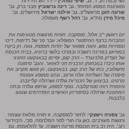
נשי ובנות חב"ד, גב'
שיפי נפתלין
– יו"ר חוג הידידות
ומארגנת המסע המיוחד, גב'
רינה גרשוביץ
מבני ברק, גב'
שרונה חונן
מראשל"צ, גב'
אילנה ישראל
מירושלים, גב'
מיכל מידן
מת"א, גב'
רחל רשף
מעפולה.
יום ראשון י"ב אלול, מוסקבה. חוויות מרגשות מטעימות את
החברות ברצף ההיסטורי המופלא: עבר מר של רדיפות, דיכוי
ומסירות נפש, והווה מפואר של יהדות תוססת, גאה. הן ביקרו
במוזיאון במרינה רושצ'ה ובמרכז בלשוי ברוניא, בבית הכנסת
של הצדיק מלנינגרד – הרב קוגן, וסיימו בבאנקעט החגיגי
אותו כיבדו בנוכחותן הרבנית חני לאזאר, והגב' סימונה
מישולובין, בתו של הרב קוגן. בבאנקעט, הן פגשו מקרוב את
סיפורה של השליחה אלה וורזוב, ונהנו ממופע אמנותי
מרטיט, בביצוען של הכנריות גולדה ושרהלה קליינברג
והזמרת רוזה סטרקלובה. נוסף למופע, שיתפו גולדה ובתה
המחוננת שרהלה בסיפוריהן האישיים המדהימים שנגעו
בלבבות.
גב'
צפורה וישצקי
: לחזור למוסקבה, זו חוויה מלאת עוצמה
ורגשות מעורבים. כאן גרו הורי לפני המלחמה. סבי, ה'בוידער
רוב', היה רב בית הכנסת מרינה רושצ'ה, עד להלאמתו. גם