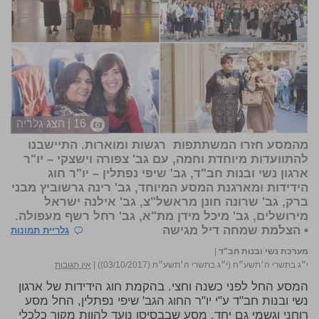
16 | הצג גלריה
מהמסע חזרו המשתתפות רגשות ומוארות. התיישבנו
להתוועדות מיוחדת וחמה, עם גב'
צפורה וישצקי
– יו"ר
ארגון נשי ובנות חב"ד, גב'
שיפי נפתלין
– יו"ר חוג
הידידות ומארגנת המסע המיוחד, גב'
רינה גרשוביץ
מבני
ברק, גב'
שרונה חונן
מראשל"צ, גב'
אילנה ישראל
מירושלים, גב'
מיכל מידן
מת"א, גב'
רחל רשף
מעפולה.
• הצלמת
שמחה דיל
מגישה
גלריית תמונות
מערכת נשי ובנות חב"ד
|
י״ג בתשרי ה׳תשע״ח (י״ג בתשרי ה׳תשע״ח (03/10/2017))
|
אין תגובות
המסע החל לפני כשנה וחצי. בהקמת חוג הידידות של ארגון
נשי ובנות חב"ד ע"י יו"ר החוג הגב' שיפי נפתלין, החל מסע
רוחני וגשמי גם יחד, מסע שבבסיסו נועד להוות מקור כלכלי