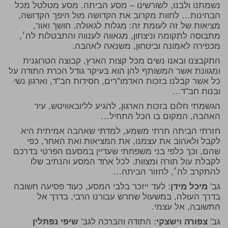
נשמתנו ולבנו, לשורשינו – מסע הביתה. מסע מטלטל מכל
הבחינות… לחוות מקרוב את הקדושה מול היפך הקדושה,
מציאות של זה לעומת זה: מגלות לגאולה, חושך ואור,
מתבוסה לתקומה וניצחון, מגאווה לענווה והתבטלות לה׳,
מכפירה לאמונה וביטחון, משנאה לאהבה.
התקבצנו ובאנו נשים מכל קצות הארץ, קבוצה הטרוגנית
ומגוונת אשר המשותף להן הוא בעיקר גודל הכרת התודה על
כל אשר קבלנו בזכות האדמו"רים, חסידות חב"ד, וארגון נשי
ובנות חב"ד…
הגשמתי חלום בזכות הארגון, להגיע לליובאוויטש, עיר
האהבה, המקום בו הכל התחיל…
חזרתי הביתה תרתי משמע, למדתי שאהבה אמיתית היא
לקבל ולאהוב את עצמנו, את המציאות ואת האחר, כפי
שהם, וכך כלפי בני משפחתי שעדיין במסעם הפרטי בדרכם
לקבלת עול תורה ומצוות. לכל אחד המסע והנתיב שלו
להתקרב לה׳, לחזור הביתה…
גב'
מיכל מידן
: לעד ייזכר בלבי המסע, כעוד פסיעה חשובה
בדרך העולה, במשעול שחרש עבורנו הרבי, בדרך אל
התשובה, אל עצמי.
גב'
צפורה וישצקי
: התודה והברכה לגב'
שיפי נפתלין