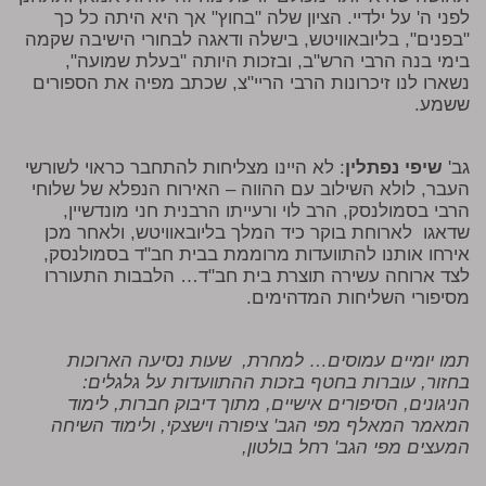
לפני ה' על ילדיי. הציון שלה "בחוץ" אך היא היתה כל כך
"בפנים", בליובאוויטש, בישלה ודאגה לבחורי הישיבה שקמה
בימי בנה הרבי הרש"ב, ובזכות היותה "בעלת שמועה",
נשארו לנו זיכרונות הרבי הריי"צ, שכתב מפיה את הספורים
ששמע.
גב'
שיפי נפתלין
: לא היינו מצליחות להתחבר כראוי לשורשי
העבר, לולא השילוב עם ההווה – האירוח הנפלא של שלוחי
הרבי בסמולנסק, הרב לוי ורעייתו הרבנית חני מונדשיין,
שדאגו לארוחת בוקר כיד המלך בליובאוויטש, ולאחר מכן
אירחו אותנו להתוועדות מרוממת בבית חב"ד בסמולנסק,
לצד ארוחה עשירה תוצרת בית חב"ד… הלבבות התעוררו
מסיפורי השליחות המדהימים.
תמו יומיים עמוסים… למחרת, שעות נסיעה הארוכות
בחזור, עוברות בחטף בזכות ההתוועדות על גלגלים:
הניגונים, הסיפורים אישיים, מתוך דיבוק חברות, לימוד
המאמר המאלף מפי הגב' ציפורה וישצקי, ולימוד השיחה
המעצים מפי הגב' רחל בולטון,