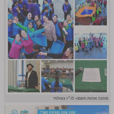
מחנה אחות תשפו- לו״ז גאולתי