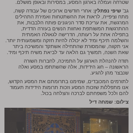
שטרחה ועמלה בארגון המסע, במסירות ובאופן מושלם.
גב'
שיפי נפתלין
: אחרי חודשים ארוכים של עבודה קשה,
מתח וציפייה, לראות את ההשתטחות ואמירת התהילים
המרגשת, את עריכת סדר הניגונים פותח הלבבות, את
ההתרגשות המשותפת ואחוות הנשים בעזרה הדדית,
בתפילה אחת על רעותה, הדרישה לגאולה האמתית
והשלמה תיכף ומיד לא יכולה להיות חזקה ומשמעותית יותר.
אני תקווה, שהמסורת שהתחילה אשתקד והמשיכה ביתר
שאת השנה, תמשיך גם הלאה עד לביאת משיח תיכף ומיד.
תודה להנהלת הארגון על התמיכה, לחברות השורה
הראשונה – חוג הידידות, אלה שהשתתפו במסע ואלה
שנבצר מהן להגיע.
לתורמים המכובדים, שמימנו בתרומתם את המסע הקדוש,
אנו מתפללות שזכות המסע וזכות תרומות הידידות תעמוד
להם ולכל משפחתם לברכה והצלחה בכול.
צילום: שמחה דיל