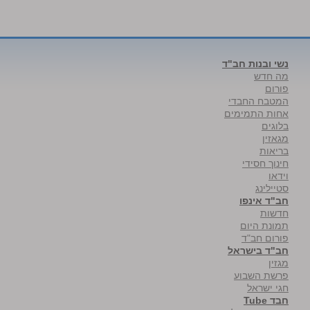
נשי ובנות חב"ד
מה חדש
פורום
המטבח החבדי
אחות התמימים
בלוגים
מגאזין
בריאות
חינוך חסידי
וידאו
סטיילינג
חב"ד אינפו
חדשות
תמונת היום
פורום חב"ד
חב"ד בישראל
מגזין
פרשת השבוע
חגי ישראל
חבד Tube