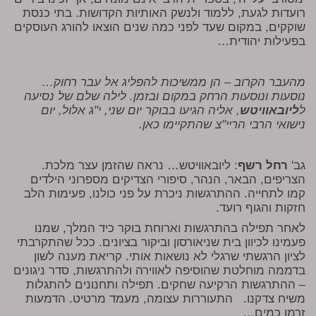
רועדות לגעת, ללמוד ולנשק האותיות הקדושות. בתי כנסת
שוקקים, במקום שעד לפני כמה שנים הוצאו להורג העוסקים
בפעילות יהודית…
מהעבר הקרוב – הן ממשיכות להפליג אל עבר רחוק…
נוסעות ונוסעות הרחק במקום ובזמן. לילה שלם של נסיעה
ל
ליובאוויטש
, אליה הגיעו בבוקר יום שני, י"ג אלול, יום
נישואי הרבי הריי"צ שהתקיימו כאן.
גב'
רחל רשף
: ליובאוויטש… נראה שהזמן עצר מלכת.
הצריפים, הבאר, הנהר, סיפורי הצדיקים מספרוני הילדים
קמו לתחייה. ההתרגשות ניכרת על פני כולנו, פעימות הלב
חזקות והגוף רועד.
לאחר תפילה בהתרגשות וארוחת בוקר כיד המלך, שמנו
פעמינו לכיוון בית שניאורסון וביקור בציונים. ככל שהתקרבתי
לציון הרגשתי שרגלי לא נושאות אותי. קריאת מענה לשון
בדממה מוחלטת שהוסיפה לאווירה ולהתרגשות, סדר ניגונים
– ההתרגשות הרקיעה שחקים. תפילה ותחנונים להתגלות
משיח צדקנו. התעוררות עצומה, מעמד מרטיט. הדמעות
זרמו כמים…