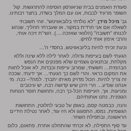
סעודת האמנים בבית שניאורסון הוסיפה להתרגשות. קול
השופר מרעיד לבבות, אנו עם המלך בשדה, בחצר רבותינו.
גב'
מיכל מידן
: "לא נולדתי בלובאוויטש". זוהי תשובתי
לשאלה אם אני חרדית במקור, או שעברתי תהליך, שנהוג
לכנותו "תשובה" (הלוואי שאזכה….). השי"ת זיכה אותי,
והרבי אימץ אותי לחיקו.
וכעת זכיתי להיות בליובאוויטש, בחסדי ה'…
הגעתי לשם בעייפות גדולה, לאחר לילה ללא שינה וללא
מקלחת, ובתנאים גשמיים שלא מפנקים את הנפש
הבהמית… חששתי, שמרוב עייפות וכבדות, לא אוכל לחוות
את המקום כראוי. והרי לשם כך הגעתי… אך ידעתי, שככה
זה צריך להיות. הכול מדויק מאיתו יתברך. למה?– ככה. מי
אנחנו שנדע… הרי היכן שיש קדושה רבה, יש עיכובים
ומניעות. אך, העייפות הכל-כך רבה, ותחושת חוסר הנוחות
הגופנית, נתנו אותותיהם.
והנה, כבמטה קסם, באופן על טבעי לחלוטין, התחושות
הגשמיות, נמסו, התפוגגו ולא היו עוד, לאחר נטילת הידיים
הראשונה, ובתפילת השחר.
עד סוף התפילה, לא זכרתי שהתחלנו אחרת. פתאום, כלום