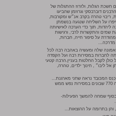
 חשכת הגלות, ולזרוז ההתגלות של
רבנים דוברבסקי וגרוזמן שהביעו
, ריבוי טהרה בקרב אנ״ש ומקורבות,
סיפרו על השליחה שנגעה בנשמתן
בה ליהדות, תוך כדי הערכה לאישיותה
את שמים והתקשרות לרבי, ורגישות
ודרת על סיפור חייה, חברות,
 מדרכה…
אמונה שלה ומעשיה באהבה רבה לכל
תה לחברות במסירות רבה ועל הקפדה
ל כולן לקבל החלטות בעניין.הרבה קטעי
 אל ליבו״ , חינוך ילדים, טהרה,
הכנס המכובד נראה שחני מארגנת…
והבליט את החלום של חני- בניית מקוה מפואר בתוך מבנה 770 שבונים במסירות נפש ממש
 ולבסוף שמחה להמשך הפעילות-
ר, והן בתרומה על ההוצאות…