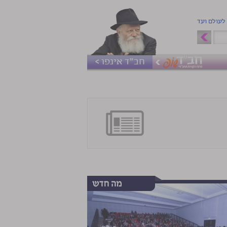
 לעולם ועד
חב"ד אינפו >