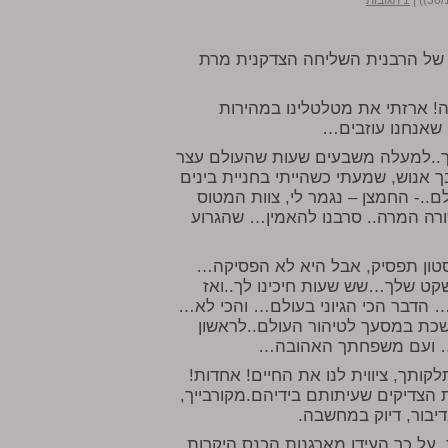
|
1 תגובות
בכנס האדיר והמרומם 30 לפטירתה של הרבנית השליחה הצדקנית מרת
ה! ארזתי את מטלטלינו במהירות
 שאנחנו עוזבים…
לך..למעלה משבעים שעות שהעולם עצר
ך אנוש, שמעתי כשהייתי בחניית בינים
..- החמצן – נגמר לי, צוות המטוס
שורה המרה.. סרבנו להאמין… שהגרוע
ה ביוסטון תפסיק, אבל היא לא הפסיקה…
קט שלך…שש שעות חיכינו לך..ואז
… הדבר הכי הגיוני בעולם… והכי לא…
שכת במסעך לטיהור העולם..לראשון
תך… ועם משפחתך האהובה…
ותך, ציווית לנו את החיים! אחדות!
 הצדיקים שעיתותם בידיהם.מקורבייך,
דיבור, דיוק במחשבה.
. על כך העידו מארגנות הכנס היקרות