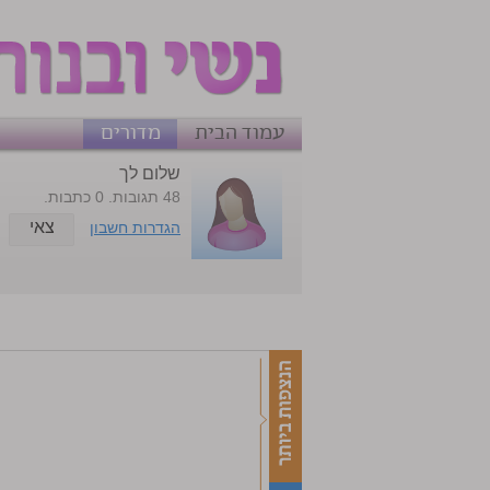
עמוד הבית
מדורים
שלום לך
48 תגובות. 0 כתבות.
צאי
הגדרות חשבון