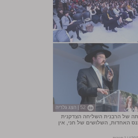
52 | הצג גלריה
תפו בכנס האדיר והמרומם 30 לפטירתה של הרבנית השליחה הצדקנית
נס האחדות, השלושים של חני, אין