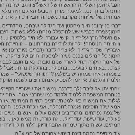
הגב' גרוזמן השליחה הראשית של ראשל"צ והגב' שרונה חו
התנהל בדרך נס.. למעלה מדרך הטבע! האולם היה מלא 
אמיתית של שליחות מקורבות משפחה וחבירות. רק את יכו
דברי בנייך ובנותייך מהקטן ועד הגדולה שבהם, מהדהדים בא
הזמן(עצירה בכביש שש להתפלל מנחה) ללא פשרות וחיבור
עם העולל הרך על ידייך. קושי עבורך, לא היה בלקסיקון…!!
זו הייתה הנוסחה! "להיות לו דירה בתחתונים – זו הייתה 
איברייך ושס"ה גידייך. לא צריך לדבר (דברים מיותרים) אין
הזמן! כל המילים בכנס נשזרו למסכת. חיים של צדיקה, 
של אמך היקרה תחי' לאורך שנים טובות. נאום חוצב לבבו
קצת…,בעיתים קבועים…בתפילה..בהדלקת נרות ..אבל לא ת
בשמחה! איזו שמחה יש בעולמך? "תורתך שעשועי" – שמחה 
תלמדו ותלמדו, אין זמן להפסיק אנחנו רוצים לשמח אותך?
"והחי יתן אל ליבו" נלך בדרכך, נמשיך את שיעורייך הקיימים
בטהרת המשפחה ללמוד וללמד כמו שהרבי אמר- אתה יודע א
לגלות את המשיח כאן למטה? רוצים תחיית המתים? אז תח
אמא שלך הוסיפה ואמרה:"חנהלה, אני זוכרת שלפני הרבה 
של צפת נפתחים ומתרחבים ומשם עולים, אנשים, נשים וטף
פעולה, עוד שיעור, עוד דיוק… זה קורה, זה ממש כאן… בוא
המתים. עשיה מתוך שמחה אהבה ודיוק, "להיות לו דירה י
עוד מוסיפה נחמה דינה דייטש אחותה של חני ע״ה: