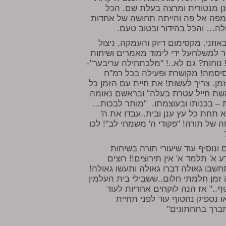
נן מנטורית ומרצה בעלת שם. הכל
מפה אל פה והייתה תחושה של אחדות
לה… והכל בהידור ובטוב טעם.
וזני. מקסימום דיוק והעמקה, ניצול
 למשלחעל ידי לימוד מאמרים ושיחות
 נוחות? גם לא..! "מלכתחילה עריבער"-
הסיסמה! מקושרת ופעילה בכל רמ"ח
 זמן. צריך לעשות! את חיית עם הזמן כל
"אשת חייל עטרת בעלה" ובראשם נאומה
ת – בכנותו ובעוצמתו. "מותר לבכות…
חת כל עץ ענן ובית..עבדו את ה'
של תורה! "פקודי ה' משמחי לב"! לכו
 ונוסיף עוד שיעורי תורה בשיחות
' תלמד א' אין תירוצים!! רוצים
שבו גאולה דברו גאולה ותעשו גאולה!
זמן חלמתי חלום..ששבילי בית העלמין
.." אז הנה לוקחים אחריות לעוד
ו נספיק נחטוף עוד לפני תחיית
תברך בתחתונים"