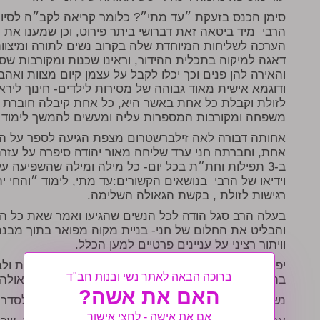
סימן הכנס בזעקת ״עד מתי״? כלומר קריאה לקב״ה לסיום
הרבי מיד ביטאה זאת דברושי ביתר פירוט, וכן שמענו את ה
הערכה לשליחות המיוחדת שלה בקרוב נשים לתורה ומיצוות
דאגה למיקוה בתכלית ההידור, וראינו שכנות ומקורבות ש
והאירה להן פנים וכך יכלו לקבל על עצמן קיום מצוות ואה
ודוגמא אישית מאוד גבוהה של מסירות לילדים- חינוך ליר
לזולת וקבלת כל אחת באשר היא, כל אחת קיבלה חוברת מה
משפחה ומקורבות המספרות עליה ומעשים להמשך לימוד
אחותה דבורה לאה זילברשטרום מצפת הגיעה לספר על ה
אחת, וחברתה חני ערד שליחה מאור יהודה סיפרה על עזר
ב-3 תפילות וחת״ת בכל יום- כל מילה ומילה שהשפיעה ע
וידיאו של הרבי בנושאים הקשורים:עד מתי, לימוד ״והחי יתן
רגישות לזולת , בקשת הגאולה השלימה.
בעלה הרב סגל הודה לכל הנשים שהגיעו ואמר שאת כל 
וויתור רציני על עניינים פרטיים למען הכלל.
יפוש ברכהן הגיעה לנגן- ניגונים של געגועים, התעוררות
ברוכה הבאה לאתר נשי ובנות חב"ד
בהחלטות טובות בחינוך ילדים , הידור מיצוה, וזרוז הגאולה.
האם את אשה?
נשים רבות נרתמו לעזרת הכנס הן באופן פיזי לארגן ולסד
אם את אישה - לחצי אישור