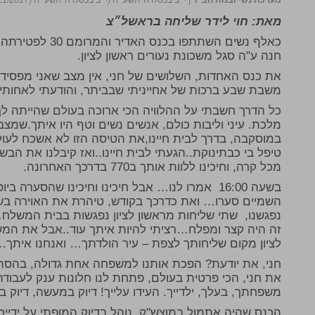
מערכת נשי ובנות חב"ד
|
י״ב בכסלו ה׳תשע״ח (י״ב בכסלו ה׳תשע״ח (30/11/2017))
מאת: חוי לידר שליחה בראשל״צ
כאלף נשים השתתפו 
חנה ע"ה סגל משכונת נעורים ראשון לציון.
את כנס האחדות, השלושים של חני, אין מצב שאני מפסיד
משבת שבע ברכות של אחייניתי שבביתר, והודעתי לאחותי
כל הדרך חשבתי על ההלוויה הכי ארוכה בעולם שהייתה 
מלכת. עיני וליבות כולם, אנשים נשים וטף היו איתך.שמצב
במוסקבה, בדרך לבית חיינו,את הטיסה הזו לא אשכח לעולם
טיפל בי כבתינוקת..הגעתי לבית חיינו..ואז קיבלנו את הב
מכל קרה, וחיכינו ללוות אותך ב770 בדרכך האחרונה.
בשעה 16:00 אמרו לנו… אבל חיכינו וחיכינו שהסער
השמיים סערו… ואת כדרכך בקודש, טיהרת את האוירה בש
נפגשנו, שתי שליחות מראשון לציון נפגשות בבית המשלח
זה היה קצר ומפלח…רציתי להיות איתך עוד..אבל את המ
לציון מקום שליחותך לצפת – עיר הולדתך… ואנחנו אי
חני, את יודעת? הפכת אותנו למשפחה אחת גדולה, בהסתלק
את חני, הכי פרטית בעולם, פתחת לנו חלונות ענק לעבודת
משפחתך, בעלך, ילדייך. העידו עלייך! דיוק במעשה, דיוק ב
הכנס שהיה אתמול במוצש"ק, נוהל בדיוק המופתי על ידייך