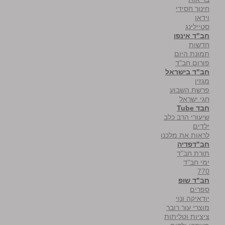
חינוך חסידי
וידאו
סטיילינג
חב"ד אינפו
חדשות
תמונת היום
פורום חב"ד
חב"ד בישראל
מגזין
פרשת השבוע
חגי ישראל
חבד Tube
שיעורי הרב כלב
ילדים
לראות את מלכנו
חב"דפדיה
תורת חב"ד
ימי חב"ד
770
חב"ד שופ
ספרים
יודאיקה ונוי
מוצרי עור רובר
ציציות וטליתות