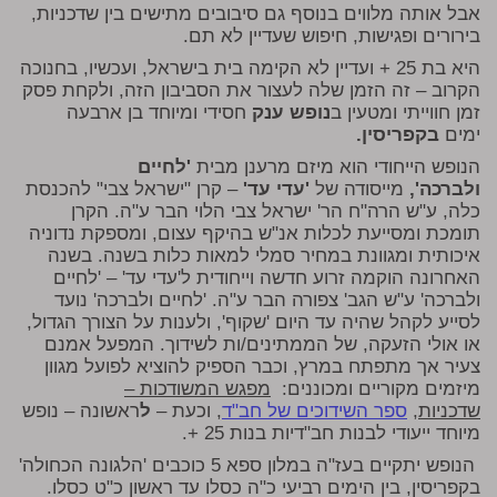
אבל אותה מלווים בנוסף גם סיבובים מתישים בין שדכניות,
בירורים ופגישות, חיפוש שעדיין לא תם.
היא בת 25 + ועדיין לא הקימה בית בישראל, ועכשיו, בחנוכה
הקרוב – זה הזמן שלה לעצור את הסביבון הזה, ולקחת פסק
זמן חווייתי ומטעין ב
נופש ענק
חסידי ומיוחד בן ארבעה
ימים
בקפריסין.
הנופש הייחודי הוא מיזם מרענן מבית
'לחיים
ולברכה',
מייסודה של
'עדי עד'
– קרן "ישראל צבי" להכנסת
כלה
, ע"ש הרה"ח הר' ישראל צבי הלוי הבר ע"ה. הקרן
תומכת ומסייעת לכלות אנ"ש בהיקף עצום, ומספקת נדוניה
איכותית ומגוונת במחיר סמלי למאות כלות בשנה. בשנה
האחרונה הוקמה זרוע חדשה וייחודית ל'עדי עד' – 'לחיים
ולברכה' ע"ש הגב' צפורה הבר ע"ה. 'לחיים ולברכה' נועד
לסייע לקהל שהיה עד היום 'שקוף', ולענות על הצורך הגדול,
או אולי הזעקה, של הממתינים/ות לשידוך. המפעל אמנם
צעיר אך מתפתח במרץ, וכבר הספיק להוציא לפועל מגוון
מיזמים מקוריים ומכוננים:
מפגש המשודכות –
שדכניות
,
ספר השידוכים של חב"ד
,
וכעת –
ל
ראשונה – נופש
מיוחד ייעודי לבנות חב"דיות בנות 25 +
.
הנופש יתקיים בעז"ה במלון ספא 5 כוכבים 'הלגונה הכחולה'
בקפריסין, בין הימים רביעי כ"ה כסלו עד ראשון כ"ט כסלו.