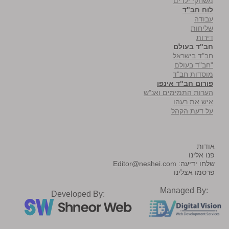
משחקי ילדים
לוח חב"ד
עבודה
שליחות
דירות
חב"ד בעולם
חב"ד בישראל
"חב"ד בעולם
מוסדות חב"ד
פורום חב"ד אינפו
הערות התמימים ואנ"ש
איש את רעהו
על דעת הקהל
אודות
פנו אלינו
שלחו ידיעה:
Editor@neshei.com
פרסמו אצלינו
Managed By:
Developed By: