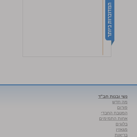
נשי ובנות חב"ד
מה חדש
פורום
המטבח החבדי
אחות התמימים
בלוגים
מגאזין
בריאות