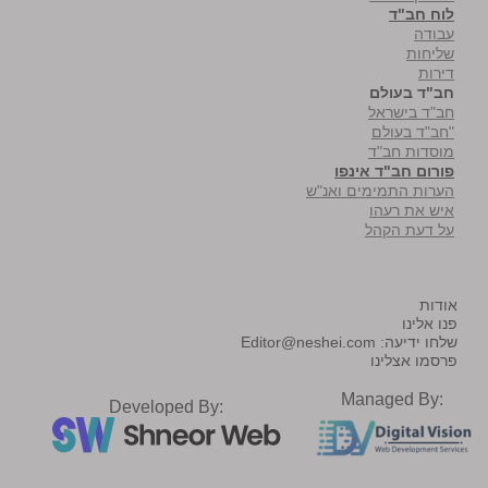
לוח חב"ד
עבודה
שליחות
דירות
חב"ד בעולם
חב"ד בישראל
"חב"ד בעולם
מוסדות חב"ד
פורום חב"ד אינפו
הערות התמימים ואנ"ש
איש את רעהו
על דעת הקהל
אודות
פנו אלינו
שלחו ידיעה:
Editor@neshei.com
פרסמו אצלינו
Managed By:
Developed By: