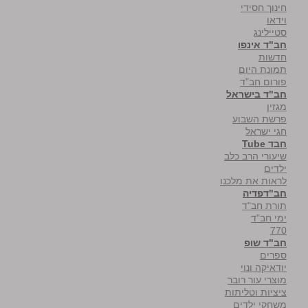
חינוך חסידי
וידאו
סטיילינג
חב"ד אינפו
חדשות
תמונת היום
פורום חב"ד
חב"ד בישראל
מגזין
פרשת השבוע
חגי ישראל
חבד Tube
שיעורי הרב כלב
ילדים
לראות את מלכנו
חב"דפדיה
תורת חב"ד
ימי חב"ד
770
חב"ד שופ
ספרים
יודאיקה ונוי
מוצרי עור רובר
ציציות וטליתות
משחקי ילדים