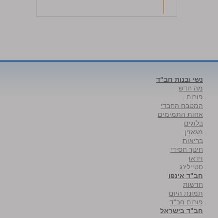
נשי ובנות חב"ד
מה חדש
פורום
המטבח החבדי
אחות התמימים
בלוגים
מגאזין
בריאות
חינוך חסידי
וידאו
סטיילינג
חב"ד אינפו
חדשות
תמונת היום
פורום חב"ד
חב"ד בישראל