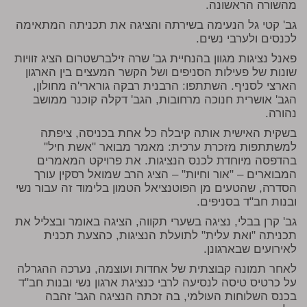
מהשורה הראשונה.
גב' קטי גל הנעימה בשירתה והציגה את תכניתה המתאימה
לכנסים ולערבי נשים.
פאנל נציגות מגוון בהנחיית גב' שרה זילברשטרום הציג זוויות
שונות של פעילות הסניפים ושל הקשר המעצים בין הארגון
הארצי לסניף. השתתפו: הרבנית רבקה גורארי'ה מחולון,
הגב' אושרית חנוכה מרחובות, הגב' דקלה קוכנר ממושב
נהורה.
בשקית האישית אותה קיבלה כל אחת בכניסה, ציפתה
למשתתפות מזכרת ערכית: מאמר מבואר "אשת חיל"
בהדפסה מיוחדת לכנס הנציגות. את פרויקט המאמרים
המבוארים – "אור וחיות" – הציג הרב שמואל רסקין עורך
הסדרה, שהטעים מן הפוטנציאל הטמון בלימוד זה עבור נשי
ובנות חב"ד בסניפים.
גב' קרן בבלי, נציגה בשערי תקווה, הציגה באומר ובצליל את
תכניתה "ואת עלית" לתועלת הנציגות, כהצעת תכנית
לאירועים שבארגונן.
לאחר תמונה קבוצתית של אחדות ועוצמה, נערכה ההגרלה
על כרטיס טיסה לנסיעה לרבי כנציגת ארגון נשי ובנות חב"ד
בכנס השלוחות העולמי, בה זכתה הנציגה הגב' זהבה