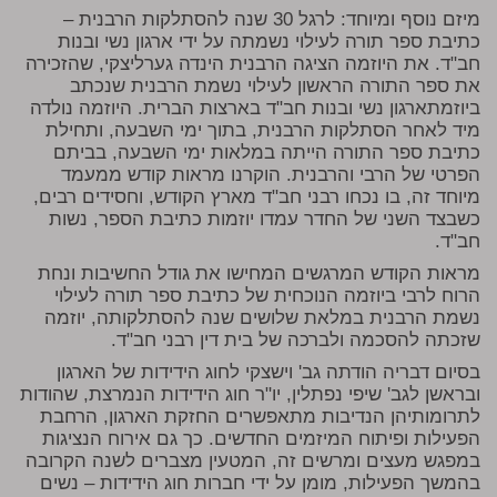
מיזם נוסף ומיוחד: לרגל 30 שנה להסתלקות הרבנית –
כתיבת ספר תורה לעילוי נשמתה על ידי ארגון נשי ובנות
חב"ד. את היוזמה הציגה הרבנית הינדה גערליצקי, שהזכירה
את ספר התורה הראשון לעילוי נשמת הרבנית שנכתב
ביוזמתארגון נשי ובנות חב"ד בארצות הברית. היוזמה נולדה
מיד לאחר הסתלקות הרבנית, בתוך ימי השבעה, ותחילת
כתיבת ספר התורה הייתה במלאות ימי השבעה, בביתם
הפרטי של הרבי והרבנית. הוקרנו מראות קודש ממעמד
מיוחד זה, בו נכחו רבני חב"ד מארץ הקודש, וחסידים רבים,
כשבצד השני של החדר עמדו יוזמות כתיבת הספר, נשות
חב"ד.
מראות הקודש המרגשים המחישו את גודל החשיבות ונחת
הרוח לרבי ביוזמה הנוכחית של כתיבת ספר תורה לעילוי
נשמת הרבנית במלאת שלושים שנה להסתלקותה, יוזמה
שזכתה להסכמה ולברכה של בית דין רבני חב"ד.
בסיום דבריה הודתה גב' וישצקי לחוג הידידות של הארגון
ובראשן לגב' שיפי נפתלין, יו"ר חוג הידידות הנמרצת, שהודות
לתרומותיהן הנדיבות מתאפשרים החזקת הארגון, הרחבת
הפעילות ופיתוח המיזמים החדשים. כך גם אירוח הנציגות
במפגש מעצים ומרשים זה, המטעין מצברים לשנה הקרובה
בהמשך הפעילות, מומן על ידי חברות חוג הידידות – נשים