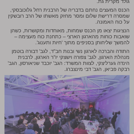
גולד מקרית גת.
הכנס המעצים נחתם בדבריה של הרבנית רחל גלוכובסקי,
שמסרה דרישת שלום ומסר מחזק מאשתו של הרב רובשקין
על כוח האמונה.
הנציגות יצאו מן הכנס שמחות, מאוחדות ומקושרות, כשהן
שואבות כוחות מהארגון הארצי – כתחנת כוח מעצימה –
להמשך שליחותן בסניפים מתוך 'חיות ותענוג'.
התודה והברכה לארגון נשי ובנות חב"ד, לגב' דבורה בוטמן
מנהלת הארגון, לגב' צפורה וישצקי יו"ר הארגון, לרבנית
הינדה גערליצקי, לצוות המשרד: הגב' יוכבד שניאורסון, הגב'
רבקה פביאן, הגב' דבי מינצברג.