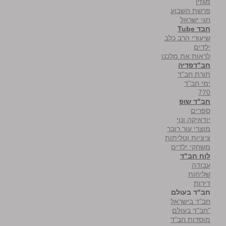
מגזין
פרשת השבוע
חגי ישראל
חבד Tube
שיעורי הרב כלב
ילדים
לראות את מלכנו
חב"דפדיה
תורת חב"ד
ימי חב"ד
770
חב"ד שופ
ספרים
יודאיקה ונוי
מוצרי עור רובר
ציציות וטליתות
משחקי ילדים
לוח חב"ד
עבודה
שליחות
דירות
חב"ד בעולם
חב"ד בישראל
"חב"ד בעולם
מוסדות חב"ד