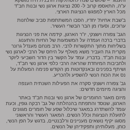
ותענוג" – שלושים שנה להסתלקות הרבנית חיה מושקא
ע"ה, התאספו קרוב ל- 200 נציגות ארגון נשי ובנות חב"ד
מכל הארץ למפגש הנציגות הארצי.
ב'שבת אחיות' יחדיו, הסבו המשתתפות סביב שולחנות
ערוכים, וסעדו מן הבר הבשרי העשיר.
הגב' צפורה וישצקי, יו"ר הארגון, קידמה את פני הנציגות
בדברי ברכה ועמדה על המשמעות של החיות והתענוג
בשליחות מתוך התקשרות לרבי. הרב מנחם מענדל גרונר
מקרית גת העביר משא מאלף על היחס של הרבי לארגון נשי
ובנות חב"ד. בדבריו, עמד על הקשר בין הדור השביעי ליוקר
ולחביבות המיוחדת שהראה הרבי כלפי ארגון נשי חב"ד,
ושיתף בפנינים ובאנקדוטות מן הקודש פנימה המעלות על
נס את הכוח הנשי להשפיע ולהכריע.
גב' צפורה וישצקי סקרה את הפעילות השנתית הענפה
והציגה מיזמים חדשים:
מיזם מאגר החומרים של ארגון נשי ובנות חב"ד באתר
הארגון, שנוסד והתפתח בהנהלתה של גב' רבקה גופין, וכעת
עומד להשתדרג במאגר שיכלול שפע של חומרים מגוונים
לתועלת הנציגות וכלל הנשים. המאגר העשיר והראשוני
מסוגו יקיף נושאים מעניינים ורלבנטיים, בדגש על הפן הנשי,
כוחן, מעלותיהן ותפקידיהן של הנשים.